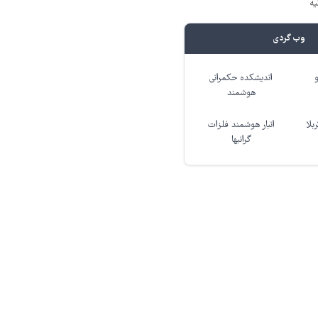
یه
وب گردی
اندیشکده حکمرانی
هوشمند
بلا
انبار هوشمند فلزات
گرانبها