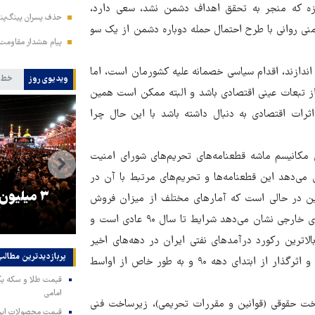
ست مجموعه هماهنگ دشمن پس از جنگ نظامی ۱۲ روزه که منجر به تحقق اهداف دشمن نشد، سعی دارد،
حذف پسران پینگ‌پنگ
اامنی روانی با طرح احتمال حمله دوباره دشمن از یک سو
پیام هشدار مقاومت
اندازند، اقدام سیاسی خصمانه علیه کشورمان است، اما
ویدیوی روز
خط 
ز تبعات عینی اقتصادی باشد و البته ممکن است همین
رات اقتصادی به دنبال داشته باشد با این حال چرا
کانیسم ماشه قطعنامه‌های تحریم‌های شورای امنیت
می‌دهد این قطعنامه‌ها و تحریم‌های مرتبط با آن در
را
ترامپ نماد فساد، اقتدارگرایی و
۳ میلیون
 تدریج وضع شده است. این در حالی است که آمارهای مختلف از میزان فروش
جنگ‌طلبی است!
نفت تا حجم تجارت خارجی ایران و میزان گشایش ال‌سی در بانک‌های خارجی نشان می‌دهد شرایط تا سال ۹۰ عادی است و
ت، بالاترین رکورد درآمدهای نفتی ایران در دهه‌های اخیر
پربازدیدترین‌ مطالب
ثبت شده است. در حقیقت آنچه موجب شکل‌گیری تحریم‌های فراگیر و اثرگذار از ابتدای دهه ۹۰ و به طور خاص از اواسط
امامی
ساخت حقوقی (قوانین و مقررات تحریمی)، زیرساخت فنی