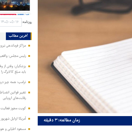
روزنامه:
آخرین مطالب
مراکز فرماندهی نیر
رئیس مجلس: واقعیت‌ه
پزشکیان: وقتی از و
باید مبلغ کالابرگ را
ترامپ: همه چیز دربا
تغییر قوانین انضباط
رقابت‌های اروپایی
کویت مجوز فعالیت مد
آمریکا اوایل شهریور
زمان مطالعه: ۳ دقیقه
مسعود اطیابی و هومن