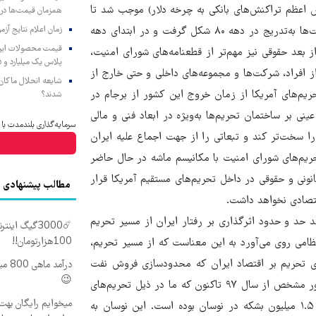
 اعظم تراکنش‌های بانکی به چرخه دلار) موجب شد تا
همزمان قیمت‌ها در ب
نسل جدید تحریم‌ها به شکل امروزی خود را نشان دهد. این زیرساخت‌ها به‌تدریج در دهه ۸۰ شکل گرفت و در ابتدای دهه
زمان اعلام نتایج آ
از بعد حقوقی نیز مهم‌تر از قطعنامه‌های شورای امنیت،
پلاس یک میلیارد و ۹۰۵ میلیون تومان
ز افراد، شرکت‌ها و مجموعه‌های داخلی و حتی خارج از
شایعه انحلال ماکان‌ب
ریم‌های آمریکا از زمان خروج این کشور از برجام در
شدند؟
 عینی بر ساختمان تحریم‌ها به‌ویژه در ابعاد فنی و مالی
سرمایه‌گذاری بلندمدت با خ
ا سخت‌تر کند و تبعاتی را از جهت اجماع علیه ایران
ریم‌های شورای امنیت با مکانیسم ماشه در حال حاضر
نونی و حقوقی در داخل تحریم‌های مستقیم آمریکا قرار
مطالب پیشنهادی
قتصادی نخواهد داشت.
هد حد و حدود اثرگذاری بر رفتار ایران از مسیر تحریم
100هزارتومان!!
می روی می‌آورد به این معناست که از مسیر تحریم،
اری تحریم بر اقتصاد ایران که محدودسازی فروش نفت
درآم
😉
است، تحت تأثیر متغیرهای دیگری به جز تحریم نیز قرار دارد. به طور مشخص از سال ۹۷ تاکنون که ما در ذیل تحریم‌های
میخوایم رایگان بهت 
آمریکا قرار داریم، صادرات نفت ایران در بازه روزانه ۳۰۰ هزار تا ۱.۵ میلیون بشکه در نوسان بوده است. این نوسان به