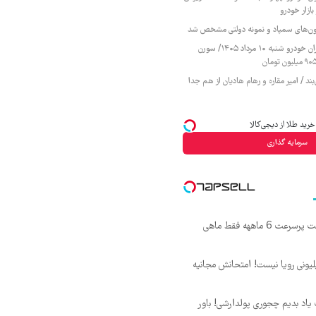
ازار خودرو
زمون‌های سمپاد و نمونه دولتی مشخص شد
قیمت محصولات ایران خودرو شنبه ۱۰ مرداد ۱۴۰۵/ سورن
ند / امیر مقاره و رهام هادیان از هم جدا
رید طلا از دیجی‌کالا
سرمایه گذاری
☄️3000گیگ اینترنت پرسرعت 6 ماههه فقط ماهی
د ماهی 800 میلیونی رویا نیست! امتحانش مجانیه
یاد بدیم چجوری پولدارشی! باور