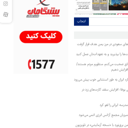
انتخاب
وهای سعودی در مرز یمن هدف قرار گرفت
ا را بپذیرید و به تعهدات‌تان عمل کنید
فاق صحبت می‌کنم، منظورم مردم هستند/
 افزایش دهیم
ره ایران به طور استثنایی خوب پیش می‌رود
ی یوفا؛ افزایش سقف کارت‌های زرد در
رسه ایرانی را لغو کرد
 میزبان مجمع آژانس انرژی اتمی می‌شود
 برق‌نورد با «نسخه آزمایشی» در تلویزیون