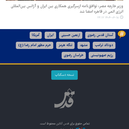
وزیر خارجه مصر: توافق‌نامه‌ ازسرگیری همکاری بین ایران و آژانس بین‌المللی
انرژی اتمی در قاهره امضا شد
۱۴۰۴-۰۶-۱۸ ۲۳:۱۲
آستان قدس رضوی
اربعین حسینی
ایران
آمریکا
دونالد ترامپ
مشهد
تنگه هرمز
حرم مطهر امام رضا (ع)
رژیم صهیونیستی
خراسان رضوی
نسخه دسکتاپ
تمامی حقوق برای
قدس آنلاین
محفوظ است.