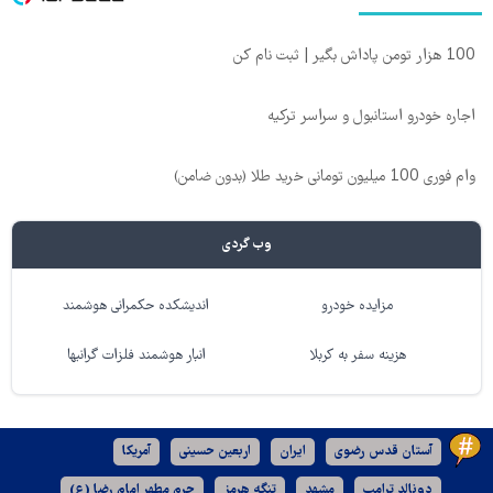
100 هزار تومن پاداش بگیر | ثبت نام کن
اجاره خودرو استانبول و سراسر ترکیه
وام فوری 100 میلیون تومانی خرید طلا (بدون ضامن)
وب گردی
مزایده خودرو
اندیشکده حکمرانی هوشمند
هزینه سفر به کربلا
انبار هوشمند فلزات گرانبها
آستان قدس رضوی
ایران
اربعین حسینی
آمریکا
دونالد ترامپ
مشهد
تنگه هرمز
حرم مطهر امام رضا (ع)