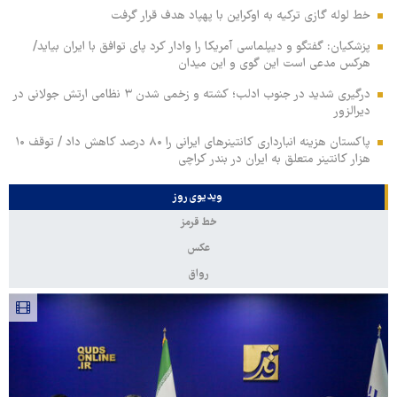
خط لوله گازی ترکیه به اوکراین با پهپاد هدف قرار گرفت
پزشکیان: گفتگو و دیپلماسی آمریکا را وادار کرد پای توافق با ایران بیاید/
هرکس مدعی است این گوی و این میدان
درگیری شدید در جنوب ادلب؛ کشته و زخمی شدن ۳ نظامی ارتش جولانی در
دیرالزور
پاکستان هزینه انبارداری کانتینرهای ایرانی را ۸۰ درصد کاهش داد / توقف ۱۰
هزار کانتینر متعلق به ایران در بندر کراچی
ویدیوی روز
خط قرمز
عکس
رواق