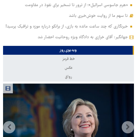
«هرم جاسوسی اسرائیل»؛ از ترور تا تسخیر برای نفوذ در مقاومت
تا سهم ما از روایت خوش‌خبری باشد
خبرنگاری که چند ساعت مانده به بازی، از برانکو درباره موزه و ترافیک پرسید!
جهانگیر: آقای خرازی به دادگاه ویژه روحانیت احضار شد
ویدیوی روز
خط قرمز
عکس
رواق