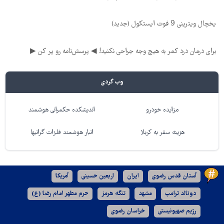
یخچال ویترینی 9 فوت ایستکول (جدید)
برای درمان درد کمر به هیچ وجه جراحی نکنید! ◀ پرسش‌نامه رو پر کن ▶
وب گردی
مزایده خودرو
اندیشکده حکمرانی هوشمند
هزینه سفر به کربلا
انبار هوشمند فلزات گرانبها
آستان قدس رضوی
ایران
اربعین حسینی
آمریکا
دونالد ترامپ
مشهد
تنگه هرمز
حرم مطهر امام رضا (ع)
رژیم صهیونیستی
خراسان رضوی