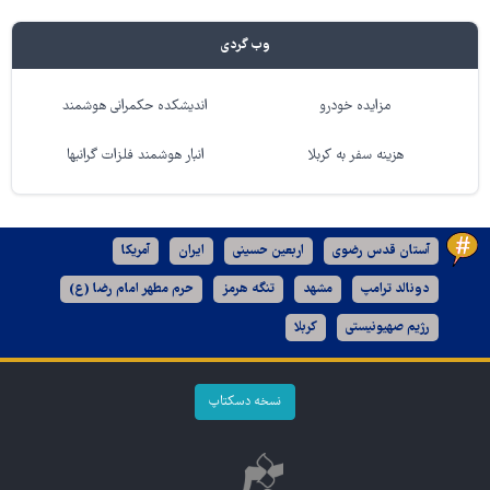
وب گردی
مزایده خودرو
اندیشکده حکمرانی هوشمند
هزینه سفر به کربلا
انبار هوشمند فلزات گرانبها
آستان قدس رضوی
اربعین حسینی
ایران
آمریکا
دونالد ترامپ
مشهد
تنگه هرمز
حرم مطهر امام رضا (ع)
رژیم صهیونیستی
کربلا
نسخه دسکتاپ