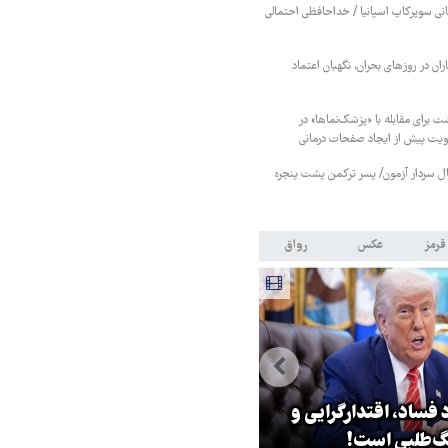
بانی سوپرکاپ اسپانیا / خداحافظی احتمالی
ان در روزهای بحران، نگهبان اعتماد
ت برای مقابله با «پزشک‌نماها» در
هویت پیش از ایجاد صفحات درمانی
نبال سردار آزمون/ پسر ترکمن پشت پنجره
قرمز
عکس
رواق
 فساد، اقتدارگرایی و
۳ میلیون زائر اربعین به کشور
‌طلبی است!
بازگشتند