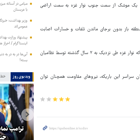
میامی در آستانه میز
 که یک موشک از سمت جنوب نوار غزه به سمت اراضی
با عربستان
وزیر بهداشت: خبرنگار
عمومی‌اند
قه باز بدون برجای ماندن تلفات و خسارات اصابت
پیشنهاد وزارت بهداش
اینستاگرام / احراز 
این حمله موشکی نیروهای مقاومت فلسطین در حالی صورت می‌گیرد که نوار غزه طی نزدیک به ۲ سال گذشته توسط نظامیان
آبی‌ها در به در به د
بسته!
ان سراسر این باریکه، نیروهای مقاومت همچنان توان
ویدیوی روز
خط 
تصاویری از شروع فرایند نصب
کتیبه‌های عزاداری در صحن‌های
ترامپ نماد
حرم مطهر امام رضا(ع)
جنگ