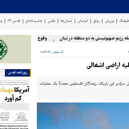
رهنگ
ورزش
رواق
خراسان
استان‌ها
عکس
چندرسانه‌ای
قدس ۲۴
وی
ژیم صهیونیستی به دو منطقه در لبنان
وقوع حادثه دریایی در سواحل ع
کد مطلب:
۱۰۸۴۰۹۹
ه اراضی اشغالی
روزنامه قدس
زه و بمباران سراسر این باریکه، رزمندگان فلسطینی مجدداً یک عملیات