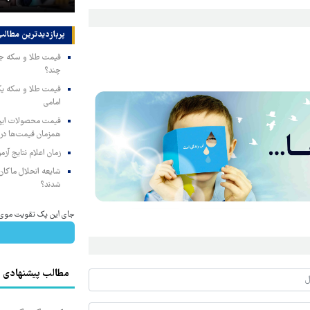
پربازدیدترین‌ مطالب
چند؟
امامی
همزمان قیمت‌ها در ب
زمان اعلام نتایج آ
شایعه انحلال ماکان‌ب
شدند؟
جای این پک تقویت موی جلب
مطالب پیشنهادی