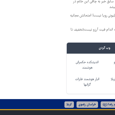
سابق خبر به چاقی این خانم در
یشد
د ماهی 800 میلیونی رویا نیست! امتحانش مجانیه
ه اندام فیت آرزو نیست(تخفیف تا
وب گردی
اندیشکده حکمرانی
هوشمند
بلا
انبار هوشمند فلزات
گرانبها
 رضا (ع)
خراسان رضوی
کربلا