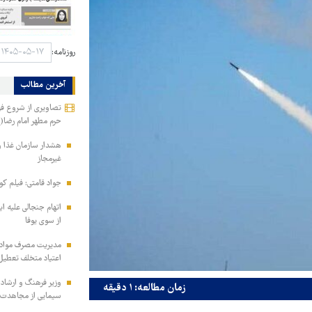
روزنامه:
آخرین مطالب
تصاویری از شروع فر
حرم مطهر امام رضا(
هشدار سازمان غذا و
غیرمجاز
جواد قامتی: فیلم کوت
اتهام جنجالی علیه ای
از سوی یوفا
مدیریت مصرف مواد ف
اعتیاد متخلف تعطیل
وزیر فرهنگ و ارشاد
زمان مطالعه: ۱ دقیقه
سیمایی از مجاهدت ف