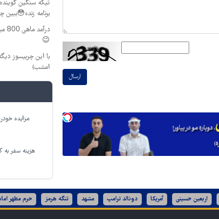
تیکه سنگین گوینده 
برنامه زنده😳ببین چ
درآم
😉
با این چربیسوز دیگ
امشب)
ارسال
مزایده خودرو
هزینه سفر به کر
اربعین حسینی
آمریکا
دونالد ترامپ
مشهد
تنگه هرمز
حرم مطهر امام