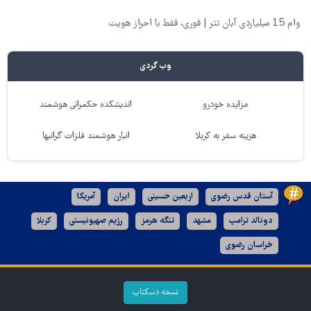
وام 15 میلیاردی آبان تتر | فوری، فقط با احراز هویت
وب گردی
مزایده خودرو
اندیشکده حکمرانی هوشمند
هزینه سفر به کربلا
انبار هوشمند فلزات گرانبها
آستان قدس رضوی
اربعین حسینی
ایران
آمریکا
دونالد ترامپ
مشهد
تنگه هرمز
رژیم صهیونیستی
کربلا
خراسان رضوی
نسخه دسکتاپ