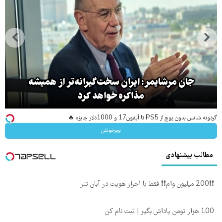
جان مرشایمر: ایران سخت‌گیرانه‌تر از همیشه
مذاکره خواهد کرد
گردونه شانس بدون پوچ از PS5 تا آیفون17 و 1000دلار جایزه 🔥
بچرخونش
مطالب پیشنهادی
❗❗200 میلیون وام❗❗ فقط با احراز هویت در آبان تتر
100 هزار تومن پاداش بگیر | ثبت نام کن