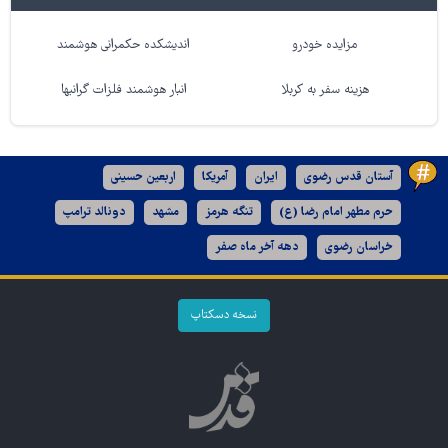
مزایده خودرو
اندیشکده حکمرانی هوشمند
هزینه سفر به کربلا
انبار هوشمند فلزات گرانبها
آستان قدس رضوی
ایران
آمریکا
اربعین حسینی
حرم مطهر امام رضا (ع)
تنگه هرمز
مشهد
دونالد ترامپ
خراسان رضوی
دهه آخر ماه صفر
نسخه دسکتاپ