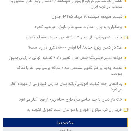
هشدار هواشناسی درباره ال‌نینوی کم‌سابقه / احتمال بارش‌های سنگین و
سیلاب در غرب ایران
قیمت حبوبات دوشنبه ۱۹ مرداد ۱۴۰۵+ جدول
پزشکیان: به یاری خداوند مسیرهای تازه‌ای خواهیم گشود
روایت رئیس‌جمهور از دیدار ۷ ساعته خود با رهبر معظم انقلاب
طلا در کمین رکورد جدید/ آیا اونس ۵۰۰۰ دلاری در راه است؟
دولت مسیر فیلترینگ پلتفرم‌ها را تغییر داد / تصمیم نهایی با رئیس‌جمهور
مقصد جدید پورعلی‌گنجی مشخص شد / مدافع پرسپولیس به پاختاکور
پیوست
رد ادعای افت کیفیت آموزشی/ رتبه بندی مدارس غیردولتی از مهرماه آغاز
می‌شود
خانه‌دار شدن با چند سانتی‌متر/ طرح «خانه‌ریز» از فردا آغاز می‌شود
خریداران فرداموتورز: خودرو را دو سال است تحویل نگرفته‌ایم
ویدیوی روز
خط قرمز