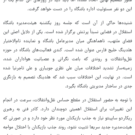
هنوز تصمیم نهایی اتخاذ نشده، اما باید دید در روزهای آتی کدام یک از
این دو نفر مسئولیت اداره باشگاه را در دست خواهد گرفت.
شنیده‌ها حاکی از آن است که جلسه روز یکشنبه هیئت‌مدیره باشگاه
استقلال در فضایی نسبتاً پرتنش برگزار شده است. یکی از دلایل اصلی این
فضای ملتهب، ناهماهنگی میان مدیرعامل باشگاه و نماینده تام‌الاختیار
هلدینگ خلیج فارس عنوان شده است. کندی فعالیت‌های باشگاه در حوزه
نقل‌وانتقالات و روندی که باعث نگرانی و عصبانیت هواداران شده،
زمینه‌ساز تشدید اختلافات میان علی نظری جویباری و علی تاجرنیا شده
است. در نهایت، این اختلافات سبب شد که هلدینگ تصمیم به بازنگری
جدی در ساختار مدیریتی باشگاه بگیرد.
با توجه به حضور استقلال در مقطع حساس نقل‌وانتقالات، سرعت در انجام
این تغییرات برای استقلال اهمیتی دوچندان دارد. کادر فنی به رهبری
ریکاردو ساپینتو نیاز به جذب بازیکنان مورد نظر خود دارد و در صورتی که
هیئت‌مدیره جدید سریعا تثبیت نشود، روند جذب بازیکنان با اختلال مواجه