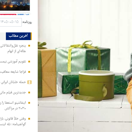
روزنامه:
آخرین مطالب
پنجره نقل‌وانتقالاتی
هاله‌ای از ابهام
تقویم آموزشی نیمسا
فراجا شایعه معافیت 
حمله خلبانان ایرانی بدون GPS به پایگ
جدیدترین فیلم مانی 
اینفانتینو استعفا را 
۲۰۳۰ در مراکش
وقتی خلأ قانونی، بازا
گواهینامه؛ تله اینس