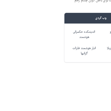
ت برای باطل کردن چشم زخم
وب گردی
اندیشکده حکمرانی
هوشمند
بلا
انبار هوشمند فلزات
گرانبها