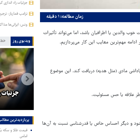
جزئیات راه اندازی کی
ترامپ قمارباز: ترجیح
زمان مطالعه: ۱ دقیقه
ونس: ایرانی‌ها مذا
ب والدین یا اطرافیان باشد، اما می‌تواند تأثیرات
ویدیوی روز
خط 
ادامه مهم‌ترین معایب این کار می‌پردازیم.
اداشی مادی (مثل هدیه) دریافت کند. این موضوع
ا
حمله خلبانان ایرانی بدون GPS به
جزئیات ر
طر علاقه یا حس مسئولیت.
پایگاه آمریکا
پربازدیدترین‌ مطالب
شود و دیگر احساس خاص یا قدرشناسی نسبت به آن‌ها
امامی