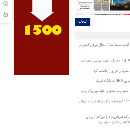
انتخاب
 الطلبه بسته شد / انتقال پورعلی‌گنجی در
ل اول دانشگاه شهید بهشتی اعلام شد
سربازان فراری را تکذیب کرد
اه آمریکا
حقیقی به جشنواره فیلم نیویورک رسید
رد کرد / پیشنهاد برگزاری فینال جام جهانی
ر کلاهبرداری را داغ می‌کند / رویای
تاگرامی دختران موتورسوار