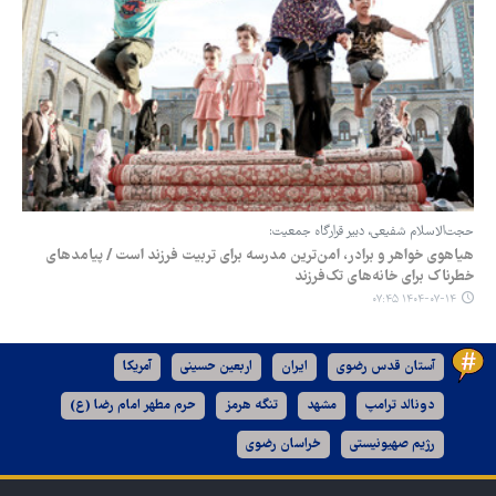
حجت‌الاسلام شفیعی، دبیر قرارگاه جمعیت:
هیاهوی خواهر و برادر، امن‌ترین مدرسه برای تربیت فرزند است / پیامدهای
خطرناک برای خانه‌های تک‌فرزند
۱۴۰۴-۰۷-۱۴ ۰۷:۴۵
آستان قدس رضوی
ایران
اربعین حسینی
آمریکا
دونالد ترامپ
مشهد
تنگه هرمز
حرم مطهر امام رضا (ع)
رژیم صهیونیستی
خراسان رضوی