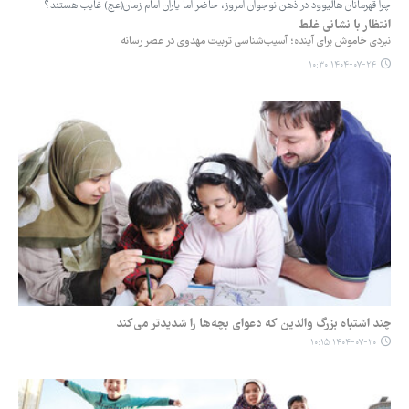
چرا قهرمانان هالیوود در ذهن نوجوان امروز، حاضر اما یاران امام زمان(عج) غایب هستند؟
انتظار با نشانی غلط
نبردی خاموش برای آینده؛ آسیب‌شناسی تربیت مهدوی در عصر رسانه
۱۴۰۴-۰۷-۲۴ ۱۰:۳۰
چند اشتباه بزرگ والدین که دعوای بچه‌ها را شدیدتر می‌کند
۱۴۰۴-۰۷-۲۰ ۱۰:۱۵