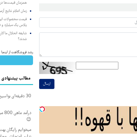
همزمان قیمت‌ها در ب
زمان اعلام نتایج آ
پلاس یک میلیارد و ۹۰۵ میلیون تومان
شایعه انحلال ماکان‌ب
شدند؟
رشد فروشگاهت از اینجا شر
مطالب پیشنهادی
ارسال
30 دقیقه‌ای بواسیرت برای همیشه درمان می‌شه!
درآم
😉
میخوایم رایگان بهت 
نداری امتحانش مجان