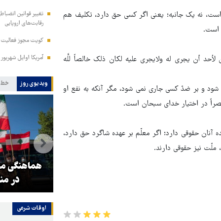
ست، نه یک جانبه؛ یعنی اگر کسی حق دارد، تکلیف هم
تغییر قوانین انضباط
رقابت‌های اروپایی
 است.
کویت مجوز فعالیت مد
آمریکا اوایل شهریور
ن لأحد أن یجری له ولایجری علیه لکان ذلک خالصاً للَّه
ویدیوی روز
خط 
 شود و بر ضدّ کسی جاری نمی شود، مگر آنکه به نفع او
حصراً در اختیار خدای سبحان است.
ده آنان حقوقی دارد؛ اگر معلّم بر عهده شاگرد حق دارد،
 ملّت نیز حقوقی دارند.
و
۳ میلیون زائر اربعین به کشور
هماهنگی محو
بازگشتند
در من
اوقات شرعی