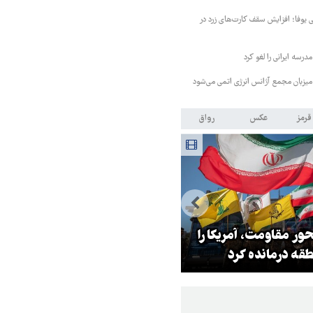
ی یوفا؛ افزایش سقف کارت‌های زرد در
رسه ایرانی را لغو کرد
 میزبان مجمع آژانس انرژی اتمی می‌شود
قرمز
عکس
رواق
ر مقاومت، آمریکا را
ترامپ نماد فساد، اقتدارگرایی و
طقه درمانده کرد
جنگ‌طلبی است!