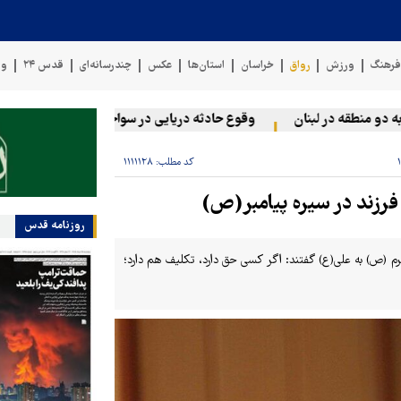
رهنگ
ورزش
رواق
خراسان
استان‌ها
عکس
چندرسانه‌ای
قدس ۲۴
وی
 منطقه در لبنان
وقوع حادثه دریایی در سواحل عمان
سخنگوی نی
کد مطلب:
۱۱۱۱۱۲۸
فرزند در سیره پیامبر(ص)
روزنامه قدس
رم (ص) به علی(ع) گفتند: اگر کسی حق دارد، تکلیف هم دارد؛