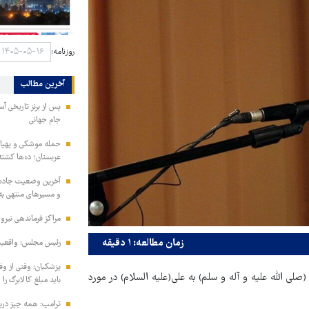
روزنامه:
آخرین مطالب
جام جهانی
حمله موشکی و پهپاد
عربستان؛ ده‌ها کشت
آخرین وضعیت جاده‌ه
و مسیرهای منتهی به
مراکز فرماندهی نیر
زمان مطالعه: ۱ دقیقه
رئیس مجلس: واقعیت‌ه
پزشکیان: وقتی از و
لی الله علیه و آله و سلم) به علی(علیه السلام) در مورد
باید مبلغ کالابرگ را
ترامپ: همه چیز دربا