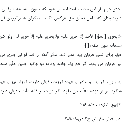
بخش دوم. از این حدیث استفاده می شود که حقوق، همیشه طرفینی ا
دارد؛ چنان که عامل تحقّق حق هرکسی تکلیف دیگران به برآوردن آن
«لایجری [الحقّ] لأحد إلاّ جری علیه ولایجری علیه إلاّ جری له. ولو کا
سبحانه دون خلقه»[۱]؛
حق، برای کسی جریان پیدا نمی کند، مگر آنکه بر ضدّ او نیز جاری می
نیز جریان می یابد. اگر حق یک جانبه بود نه دو جانبه، چنین حقّی من
بنابراین، اگر پدر و مادر بر عهده فرزند حقوقی دارند، فرزند نیز بر عه
شاگرد نیز بر عهده معلّم حق دارد؛ اگر دولت بر ذمّه ملّت حقوقی دارد،
ور مقاومت، آمریکا را
ترامپ نماد فساد، اقتدارگرایی 
[۱]نهج البلاغه خطبه ۲۱۶
طقه درمانده کرد
جنگ‌طلبی است!
ادب فنای مقربان ج۳ ص۲۰۹،۲۱۰