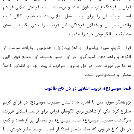
قرآن و فرهنگ زیارت، فوق‌العاده و بی‌سابقه است. فرصتی طلایی فراهم
است و باید آن را برای تربیت نسل انقلابی غنیمت شمرد. کافی است
والدین، مربیان و فعالان فرهنگی، این فرصت را جدی بگیرند و نقش
مشارکت و الگو بودن خود را بپذیرند.
قرآن کریم، سیره پیامبران و اهل‌بیت(ع) و همچنین روایات، سرشار از
الگوها و راهبردهای امیدآفرین در این مسیر هستند. این منابع فیض الهی
به ما می‌آموزند حتی در دل بدترین شرایط، تربیت الهی و انقلابی کاملاً
ممکن و دست‌یافتنی است.
قصه موسی(ع)؛ تربیت انقلابی در دل کاخ طاغوت
پژوهشگر حوزه دین با اشاره به داستان حضرت موسی(ع) در قرآن کریم
مطرح کرد: یکی از شاخص‌ترین الگوهای قرآنی برای تربیت انقلابی فرزند،
سرگذشت حضرت موسی(ع) است. موسی(ع) در محیطی پر از فساد و کفر،
در دل کاخ فرعونی که نماد ظلم و استکبار است، توسط مادر خویش ـ با