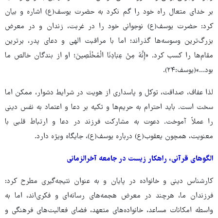
بر خدای متعال راه خود را گم نکرد به حضرت یوسف(ع) اشاره و بیان
کرد: حضرت یوسف(ع) نوجوانی خود را در غربت، زندان و در معرض
بزرگ‌ترین وسوسه‌ها گذراند؛ اما با مراقبت الهی و دعای پدر، برترین
مقام‌ها را کسب کرد. «إِنَّهُ مِنْ عِبَادِنَا الْمُخْلَصِینَ؛ او از بندگان خالص ما
بود…»(یوسف:۲۴).
لذا عفاف، صداقت، توکل و پاسداری از هویت در شرایط دشوار، ممکن اما
سخت است. باید احترام به حریم‌ها و تکیه بر دعا و اعتماد به نفس دینی
را عملاً آموخت. دعوت به مشارکت فرزند در دعا و ارتباط قلبی با
معنویت، همچون یعقوب(ع) درباره یوسف(ع)، جایگاه ویژه دارد.
الگوهای قرآنی، راهکار زیست در جامعه آخرالزمانی
کارشناس دینی و خانواده در پایان و به عنوان نتیجه‌گیری مطرح کرد:
فرزندان ما، هرچند در معرض هجمه‌های رسانه‌ای و فکری‌اند، اما به
واسطه امکانات مساعد، خانواده‌های متعهد، فضای فعالیت‌های فرهنگی و