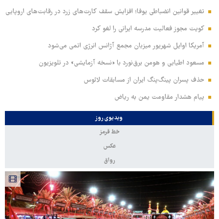
تغییر قوانین انضباطی یوفا؛ افزایش سقف کارت‌های زرد در رقابت‌های اروپایی
کویت مجوز فعالیت مدرسه ایرانی را لغو کرد
آمریکا اوایل شهریور میزبان مجمع آژانس انرژی اتمی می‌شود
مسعود اطیابی و هومن برق‌نورد با «نسخه آزمایشی» در تلویزیون
حذف پسران پینگ‌پنگ ایران از مسابقات لائوس
پیام هشدار مقاومت یمن به ریاض
ویدیوی روز
خط قرمز
عکس
رواق