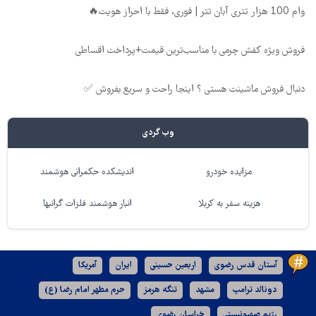
وام 100 هزار تتری آبان تتر | فوری، فقط با احراز هویت🔥
فروش ویژه کفش چرمی با مناسب‌ترین قیمت+پرداخت اقساطی
دنبال فروش ماشینت هستی ؟ اینجا راحت و سریع بفروش ✅
وب گردی
مزایده خودرو
اندیشکده حکمرانی هوشمند
هزینه سفر به کربلا
انبار هوشمند فلزات گرانبها
آستان قدس رضوی
اربعین حسینی
ایران
آمریکا
دونالد ترامپ
مشهد
تنگه هرمز
حرم مطهر امام رضا (ع)
رژیم صهیونیستی
خراسان رضوی