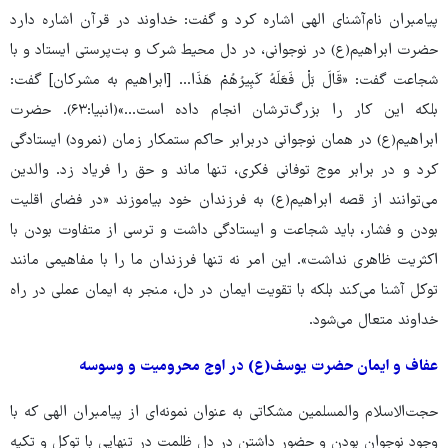
پیامبران نام‌آشنای الهی اشاره کرد و گفت: خداوند در قرآن اشاره دارد
حضرت ابراهیم(ع) در نوجوانی، در دل محیط شرک و بت‌پرستی ایستاد و با
شجاعت گفت: «قَالَ بَلْ فَعَلَهُ کَبِیرُهُمْ هَذَا… [ابراهیم به مشرکان] گفت:
بلکه این کار را بزرگ‌ترشان انجام داده است…»(انبیا:۶۳). حضرت
ابراهیم(ع) در همان نوجوانی دربرابر حاکم ستمکار زمان (نمرود) ایستادگی
کرد و در برابر موج توفانی فکری، تنها ماند و حق را فریاد زد. والدین
می‌توانند از قصه ابراهیم(ع) به فرزندان خود بیاموزند «در فضای اقلیت
بودن و فشار، باید شجاعت و ایستادگی داشت و ترسی از متفاوت بودن با
اکثریت ظاهری نداشت». این امر نه تنها فرزندان ما را با مفاهیمی مانند
توکل آشنا می‌کند بلکه با تقویت ایمان در دل، منجر به ایمان عملی در راه
خداوند متعال می‌شود.
عفاف و ایمان حضرت یوسف(ع) در اوج محرومیت و وسوسه
حجت‌الاسلام والمسلمین مشکاتی به عنوان نمونه‌ای از پیامبران الهی که با
وجود نوجوان بودن و حضور داشتن در دل ظلمت در تنهایی با توکل و تکیه