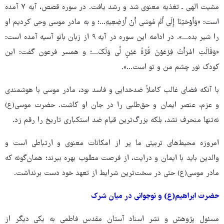
مشیت الهی ـ تغذیه معنوی شد و رشد یافت. در سوره قصص، آیه ۷ آمده
است: «وَأَوْحَیْنَا إِلَی أُمِّ مُوسَی أَنْ أَرْضِعِیهِ…؛ و به مادر موسی وحی کردیم او
را شیر بده…». در ادامه این سوره در آیه ۹ از زبان بانو آسیه آمده است:
«وَقَالَتِ امْرَأَتُ فِرْعَوْنَ قُرَّةُ عَیْنٍ لِّی وَلَکَ…؛ و همسر فرعون گفت: این
کودک نور چشم من و تو است…».
با آنکه فضای غالب کاملاً ضدخدایی و فاسد بود، مادر موسی با هوشمندی
و عزم، عنصر ایمان و حق‌طلبی را در جان او کاشت. حضرت موسی(ع)
نه‌تنها منحرف نشد، بلکه بزرگ‌ترین قیام ضد استکباری تاریخ را رقم زد.
امروزه محیط‌های تربیتی ما پر از امکانات معنوی و ارتباطی است و
والدین باید با ایمان و درایت، از فرصت مطلوب بهره ببرند؛ همان‌گونه که
مادر موسی(ع) حتی در سخت‌ترین شرایط از تعهد خود دست برنداشت.
حضرت ابراهیم(ع) و نوجوانی در میان شرک
مسئول پژوهش و نشر اسناد آستان مقدس فاطمی به یکی دیگر از