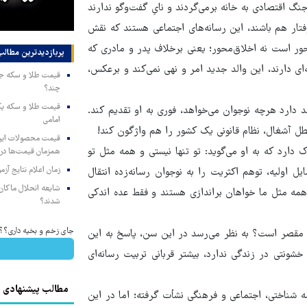
گ اقتصادی به خانه برمی‌گردند و نایِ گفت‌وگو ندارند
د
می‌شود
رفتار هم باشند، این رسانه‌های اجتماعی هستند که نقش
‌محور است نه اخلاق‌محور؛ یعنی برخلاف پدر و مادری که
پربازدیدترین‌ مطالب
ه‌ای دارند، این والد جدید امر و نهی نمی‌کند و برعکس،
چند؟
دارد هرچه نوجوان می‌خواهد، فوری به او تقدیم کند.
امامی
طل آشغال، نظام قانونی یک کشور را هم واژگون کند!
 دارد که به او می‌گوید: تو تنها نیستی و همه مثل تو
همزمان قیمت‌ها در ب
زمان اعلام نتایج آ
اولیه، توهم اکثریت را به نوجوان رسانه‌زده انتقال
شایعه انحلال ماکان‌ب
همه مثل ما خواهان براندازی هستند و فقط عده اندکی
شدند؟
جای زخم و بخیه داری؟؟ 3 هفته‌ای محوش کن
اصلی این است که آیا در حقیقت این نوجوان ۱۰۰درصد مقصر است؟ به نظر می‌رسد در این سن، پاسخ به این
ونتی در زندگی ندارد، بیشتر قربانی تربیت رسانه‌ای
مطالب پیشنهادی
شناختی، اجتماعی و فرهنگی نشأت گرفته؛ اما در این