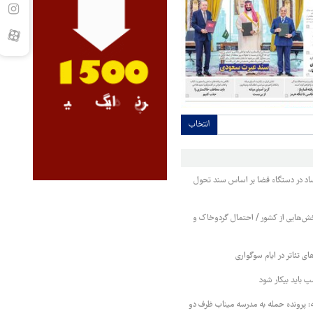
انتخاب
فساد در دستگاه قضا بر اساس سند تحول
ش‌هایی از کشور / احتمال گردوخاک و
ی تئاتر در ایام سوگواری
مپ باید بیکار شود
 پرونده حمله به مدرسه میناب ظرف دو