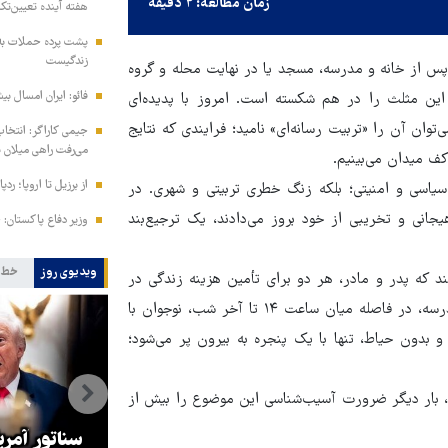
زمان مطالعه: ۲ دقیقه
هفته آینده تعیین‌تک
پشت پرده حملات به 
زندگیست
س از خانه و مدرسه، مسجد یا در نهایت محله و گروه
فائو: ایران امسال بیشتر از متوسط 
ین مثلث را در هم شکسته است. امروز با پدیده‌ای
وان آن را «تربیت رسانه‌ای» نامید؛ فرایندی که نتایج
جیمی کاراگر: انتخاب
می‌رفت راهی میلان 
کف میدان می‌بینیم.
از برزیل تا اروپا؛ رد
د؛ اما نه فقط سیاسی و امنیتی؛ بلکه زنگ خطری تربیتی و شهری. در
یجانی و تخریبی از خود بروز می‌دادند، یک ترجیع‌بند
وزیر دفاع پاکستان: ج
ویدیوی روز
خط 
نند که پدر و مادر، هر دو برای تأمین هزینه زندگی در
کلانشهر، از صبح تا شب سر کار هستند. از طرفی پس از تعطیلی مدرسه، در فاصله میان ساعت ۱۴ تا آخر شب، نوجوان با
و بدون حیاط، تنها با یک پنجره به بیرون پر می‌شود؛
، بار دیگر ضرورت آسیب‌شناسی این موضوع را بیش از
جهانگیر: مبارزه با فساد در دستگاه
قضا بر اساس سند تحول پیگیری
سناتور آمریک