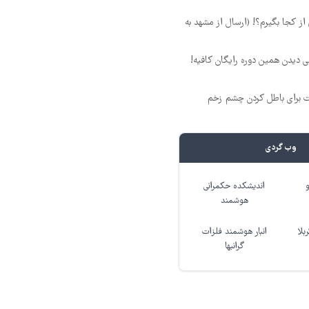
ز کجا بگیرم؟! (ارسال از مشهد به
لی دیدن همین دوره رایگان کافیه!
ت برای باطل کردن چشم زخم
وب گردی
اندیشکده حکمرانی
هوشمند
بلا
انبار هوشمند فلزات
گرانبها