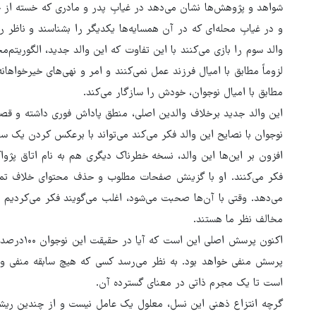
شواهد و پژوهش‌ها نشان می‌دهد در غیابِ پدر و مادری که خسته از جن
هفته آینده تعیین‌تکلیف می‌شو
و در غیابِ محله‌ای که در آن همسایه‌ها یکدیگر را بشناسند و ناظر 
والد سوم را بازی می‌کنند با این تفاوت که این والد جدید، الگوریتم
لزوماً مطابق با امیال فرزند عمل نمی‌کنند و امر و نهی‌های خیرخواهان
مطابق با امیال نوجوان، خودش را سازگار می‌کند.
این والد جدید برخلاف والدین اصلی، منطق پاداش فوری داشته و قصد 
نوجوان با نصایح این والد فکر می‌کند می‌تواند با برعکس کردن یک س
افزون بر این‌ها این والد، نسخه خطرناک دیگری هم به نام اتاق پژواک
فکر می‌کنند. او با گزینش صفحات مطلوب و حذف محتوای خلاف تمایل 
می‌دهد. وقتی با آن‌ها صحبت می‌شود، اغلب می‌گویند فکر می‌کردیم 
مخالف نظر ما هستند.
اکنون پرسش 
پرسش منفی خواهد بود. به نظر می‌رسد کسی که هیچ سابقه منفی و خش
است تا یک مجرم ذاتی در معنای گسترده آن.
گرچه انتزاع ذهنی این نسل، معلول یک عامل نیست و از چندین ریشه 