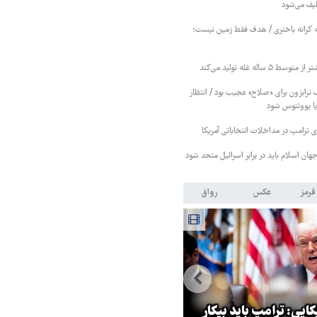
لیف می‌شود
کرانه باختری / هدف فقط زمین نیست؛
۵ ساله غله تولید می‌کند
 ترابزون برای «صلاح» عجیب بود / انتظار
یا یوونتوس شود
پای ترامپ در مداخلات انتخاباتی آمریکا
هان اسلام باید در برابر اسرائیل متحد شود
قرمز
عکس
رواق
سخنگوی قوه قضائیه: پرونده
ایی: ترامپ باید بیکار
حمله به مدرسه میناب ظرف دو