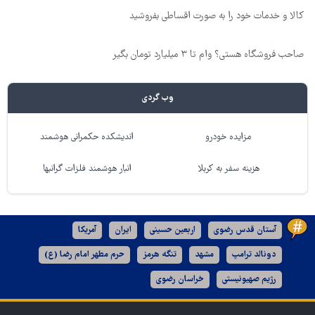
کالا و خدمات خود را به صورت اقساطی بفروشید
صاحب فروشگاه هستی؟ وام تا ۳ میلیارد تومان بگیر
وب گردی
مزایده خودرو
اندیشکده حکمرانی هوشمند
هزینه سفر به کربلا
انبار هوشمند فلزات گرانبها
آستان قدس رضوی
اربعین حسینی
ایران
آمریکا
دونالد ترامپ
مشهد
تنگه هرمز
حرم مطهر امام رضا (ع)
رژیم صهیونیستی
خراسان رضوی