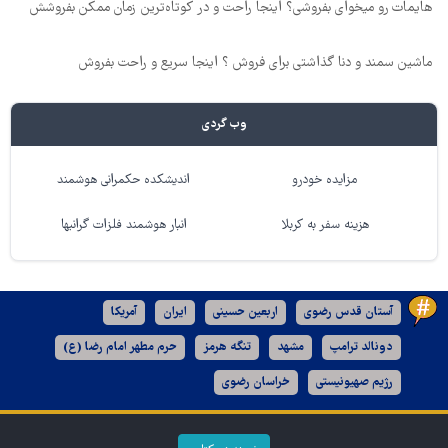
هایمات رو میخوای بفروشی؟ اینجا راحت و در کوتاه‌ترین زمان ممکن بفروشش
ماشین سمند و دنا گذاشتی برای فروش ؟ اینجا سریع و راحت بفروش
وب گردی
مزایده خودرو
اندیشکده حکمرانی هوشمند
هزینه سفر به کربلا
انبار هوشمند فلزات گرانبها
آستان قدس رضوی
اربعین حسینی
ایران
آمریکا
دونالد ترامپ
مشهد
تنگه هرمز
حرم مطهر امام رضا (ع)
رژیم صهیونیستی
خراسان رضوی