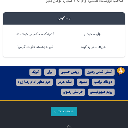
صاحب فروشگاه هستی؟ وام تا ۳ میلیارد تومان بگیر
وب گردی
مزایده خودرو
اندیشکده حکمرانی هوشمند
هزینه سفر به کربلا
انبار هوشمند فلزات گرانبها
آستان قدس رضوی
اربعین حسینی
ایران
آمریکا
دونالد ترامپ
مشهد
تنگه هرمز
حرم مطهر امام رضا (ع)
رژیم صهیونیستی
خراسان رضوی
نسخه دسکتاپ