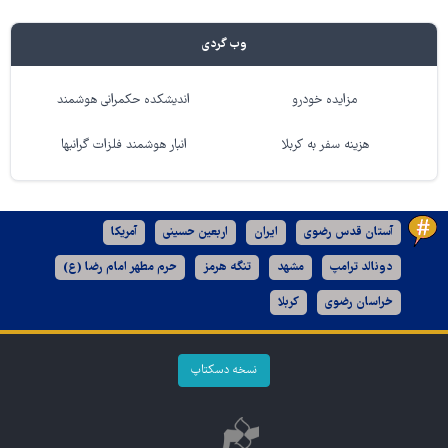
وب گردی
مزایده خودرو
اندیشکده حکمرانی هوشمند
هزینه سفر به کربلا
انبار هوشمند فلزات گرانبها
آستان قدس رضوی
ایران
اربعین حسینی
آمریکا
دونالد ترامپ
مشهد
تنگه هرمز
حرم مطهر امام رضا (ع)
خراسان رضوی
کربلا
نسخه دسکتاپ