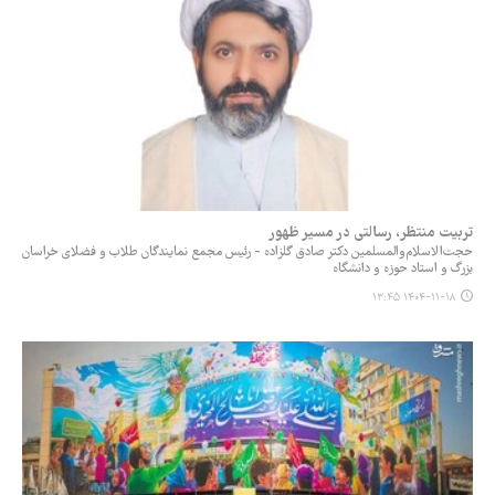
تربیت منتظر، رسالتی در مسیر ظهور
حجت‌الاسلام‌والمسلمین دکتر صادق گلزاده - رئیس مجمع نمایندگان طلاب و فضلای خراسان
بزرگ و استاد حوزه و دانشگاه
۱۴۰۴-۱۱-۱۸ ۱۳:۴۵