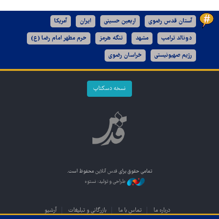
آستان قدس رضوی
اربعین حسینی
ایران
آمریکا
دونالد ترامپ
مشهد
تنگه هرمز
حرم مطهر امام رضا (ع)
رژیم صهیونیستی
خراسان رضوی
نسخه دسکتاپ
تمامی حقوق برای
قدس آنلاین
محفوظ است.
طراحی و تولید: نستوه
درباره ما
تماس با ما
بازرگانی و تبلیغات
آرشیو