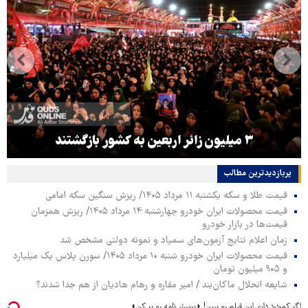
۳ میلیون زائر اربعین به کشور بازگشتند
پربازدیدترین‌ مطالب
قیمت طلا و سکه یکشنبه ۱۱ مرداد ۱۴۰۵/ ریزش سنگین سکه امامی
قیمت محصولات ایران خودرو چهارشنبه ۱۴ مرداد ۱۴۰۵/ ریزش همزمان
قیمت‌ها در بازار خودرو
زمان اعلام نتایج آزمون‌های سمپاد و نمونه دولتی مشخص شد
قیمت محصولات ایران خودرو شنبه ۱۰ مرداد ۱۴۰۵/ سورن پلاس یک میلیارد
و ۹۰۵ میلیون تومان
شایعه انحلال ماکان‌بند / امیر مقاره و رهام هادیان از هم جدا شدند؟
اگر کمردرد داری این فیلم رو ببین! ◗پرسش‌نامه رو پر کن◖