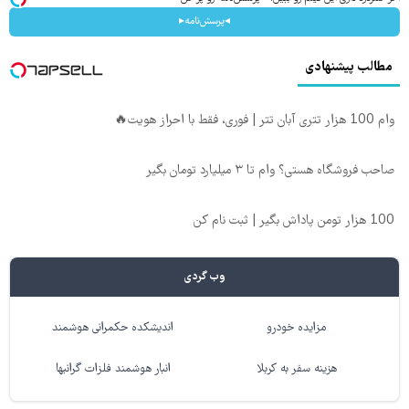
◂پرسش‌نامه▸
مطالب پیشنهادی
وام 100 هزار تتری آبان تتر | فوری، فقط با احراز هویت🔥
صاحب فروشگاه هستی؟ وام تا ۳ میلیارد تومان بگیر
100 هزار تومن پاداش بگیر | ثبت نام کن
وب گردی
مزایده خودرو
اندیشکده حکمرانی هوشمند
هزینه سفر به کربلا
انبار هوشمند فلزات گرانبها