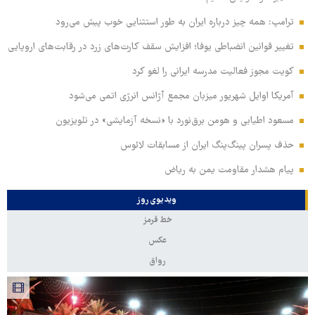
ترامپ: همه چیز درباره ایران به طور استثنایی خوب پیش می‌رود
تغییر قوانین انضباطی یوفا؛ افزایش سقف کارت‌های زرد در رقابت‌های اروپایی
کویت مجوز فعالیت مدرسه ایرانی را لغو کرد
آمریکا اوایل شهریور میزبان مجمع آژانس انرژی اتمی می‌شود
مسعود اطیابی و هومن برق‌نورد با «نسخه آزمایشی» در تلویزیون
حذف پسران پینگ‌پنگ ایران از مسابقات لائوس
پیام هشدار مقاومت یمن به ریاض
ویدیوی روز
خط قرمز
عکس
رواق