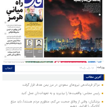
روزنامه:
انتخاب
آخرین مطالب
مراکز فرماندهی نیروهای سعودی در مرز یمن هدف قرار گرفت
رئیس مجلس: واقعیت‌ها را بپذیرید و به تعهدات‌تان عمل کنید
پزشکیان: وقتی از وفاق صحبت می‌کنم، منظورم مردم هستند/ باید مبلغ
کالابرگ را افزایش دهیم