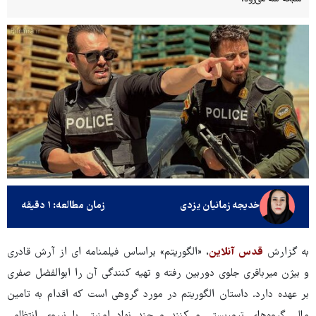
خدیجه زمانیان یزدی
زمان مطالعه: ۱ دقیقه
به گزارش
قدس آنلاین
، «الگوریتم» براساس فیلمنامه ای از آرش قادری
و بیژن میرباقری جلوی دوربین رفته و تهیه کنندگی آن را ابوالفضل صفری
بر عهده دارد. داستان الگوریتم در مورد گروهی است که اقدام به تامین
مالی گروه‌های تروریستی می‌کنند و جند نهاد امنیتی با نیروی انتظامی