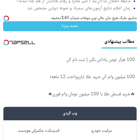
شایعه انحلال ماکان‌بند / امیر مقاره و رهام هادیان از هم جدا شدند؟
زمان اعلام نتایج آزمون‌های سمپاد و نمونه دولتی مشخص شد
شامپو جلبک هیچ جای خالی توی موهات نمیذاره 40%تخفیف
تخفیف ویژه!
مطالب پیشنهادی
100 هزار تومن پاداش بگیر | ثبت نام کن
100 میلیون وام آنی خرید طلا (بازپرداخت 12 ماهه)
🔥خرید قسطی طلا با 100 میلیون تومان وام فوری🔥
وب گردی
مزایده خودرو
اندیشکده حکمرانی هوشمند