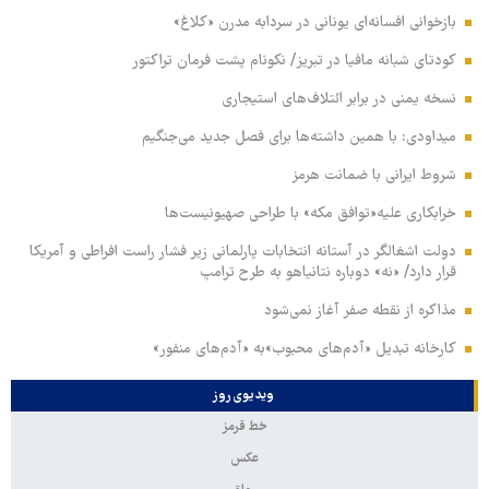
بازخوانی افسانه‌ای یونانی در سردابه مدرن «کلاغ»
کودتای شبانه مافیا در تبریز/ نکونام پشت فرمان تراکتور
نسخه یمنی در برابر ائتلاف‌های استیجاری
میداودی: با همین داشته‌ها برای فصل جدید می‌جنگیم
شروط ایرانی با ضمانت هرمز
خرابکاری علیه«توافق مکه» با طراحی صهیونیست‌ها
دولت اشغالگر در آستانه انتخابات پارلمانی زیر فشار راست افراطی و آمریکا
قرار دارد/ «نه» دوباره نتانیاهو به طرح ترامپ
مذاکره از نقطه صفر آغاز نمی‌شود
کارخانه تبدیل «آدم‌های محبوب»به «آدم‌های منفور»
ویدیوی روز
خط قرمز
عکس