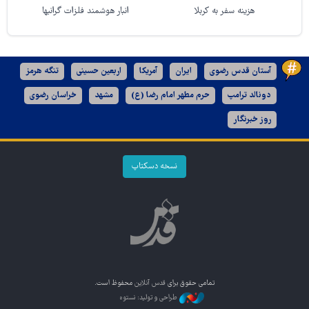
هزینه سفر به کربلا
انبار هوشمند فلزات گرانبها
آستان قدس رضوی
ایران
آمریکا
اربعین حسینی
تنگه هرمز
دونالد ترامپ
حرم مطهر امام رضا (ع)
مشهد
خراسان رضوی
روز خبرنگار
نسخه دسکتاپ
تمامی حقوق برای
قدس آنلاین
محفوظ است.
طراحی و تولید: نستوه