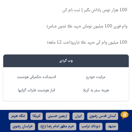
100 هزار تومن پاداش بگیر | ثبت نام کن
وام فوری 100 میلیون تومانی خرید طلا (بدون ضامن)
100 میلیون وام آنی خرید طلا (بازپرداخت 12 ماهه)
وب گردی
مزایده خودرو
اندیشکده حکمرانی هوشمند
هزینه سفر به کربلا
انبار هوشمند فلزات گرانبها
آستان قدس رضوی
ایران
اربعین حسینی
آمریکا
تنگه هرمز
مشهد
دونالد ترامپ
حرم مطهر امام رضا (ع)
خراسان رضوی