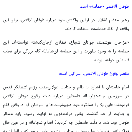
طوفان الاقصی «حماسه» است
رهبر معظم انقلاب در اولین واکنش خود درباره طوفان الاقصی، برای این
واقعه از لفظ «حماسه» استفاده کردند.
«طرّاحان هوشمند، جوانان شجاع، فعّالان ازجان‌گذشته توانسته‌اند این
حماسه را به وجود بیاورند و این حماسه ان‌شاءالله گام بزرگی برای نجات
فلسطین خواهد بود.»
مقصر وقوع طوفان الاقصی، اسرائیل است
امام خامنه‌ای با اشاره به ظلم و جنایت طولانی‌مدت رژیم اشغالگر قدس
در سرزمین چندهزارساله فلسطین درباره علت وقوع طوفان الاقصی
فرمودند: «این بلا را عملکرد خود صهیونیست‌ها بر سرشان آورد، وقتی ظلم
و جنایت از حد گذشت، وقتی درنده‌خویی به نهایت رسید، باید منتظر
طوفان بود. شما با ملّت فلسطین چه کردید؟ اقدام شجاعانه و در عین ‌حال
فداکارانه‌ی فلسطینی‌ها پاسخ به جنایت دشمن غاصب بود که سالها ادامه