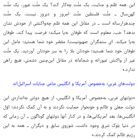
این همه ظلم و جنایت، یک ملّت چه‌کار کند؟ یک ملّت غیور، یک ملّت
کهن‌سال ــ ملّت فلسطین ملّت امروز و دیروز نیست، یک ملّت
چندهزارساله است ــ در مقابل این همه ظلم چه‌واکنشی از خودش نشان
بدهد؟ خب، معلوم است که طوفان به‌پا میکند؛ فرصت پیدا کند، طوفان
به‌پا میکند. ای ستمگران صهیونیست! مقصّر خود شما هستید؛ عامل این
طوفان خود شما هستید؛ خودتان بلا را به سر خودتان آوردید. یک ملّت
غیر از واکنش غیورانه و شجاعانه در مقابل این‌چنین دشمنی، هیچ راهی
ندارد.»
دولت‌های غربی؛ به‌خصوص آمریکا و انگلیس حامی جنایات اسرائیل‌اند
«دولتهای غربی، به‌خصوص آمریکا و انگلیس، از هیچ دولتی به‌اندازه‌ی این
دولت جعلی و ظالم و خونخوار حمایت نکردند و به آن کمک نکردند؛ اوّل
انگلیس‌ها، بعد آمریکایی‌ها، و در کنار آنها دولتهای گوناگون ــ آن زمانی که
در دنیا بلوک شرق وجود داشت، شوروی سابق و دیگران ــ همه به این
رژیم ظالم کمک کردند.»