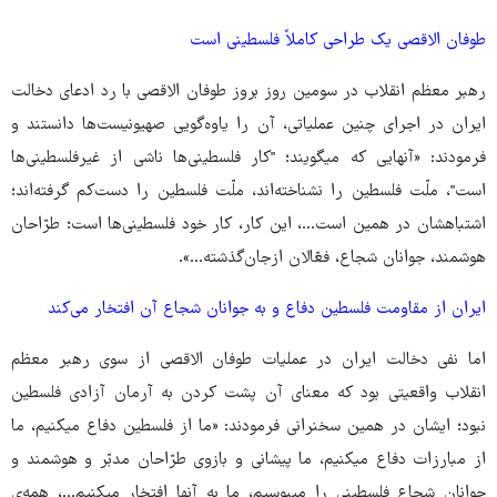
طوفان‌ الاقصی یک طراحی کاملاً فلسطینی است
رهبر معظم انقلاب در سومین روز بروز طوفان الاقصی با رد ادعای دخالت
ایران در اجرای چنین عملیاتی، آن را یاوه‌گویی صهیونیست‌ها دانستند و
فرمودند: «آنهایی که میگویند؛ "کار فلسطینی‌ها ناشی از غیرفلسطینی‌ها
است"، ملّت فلسطین را نشناخته‌اند، ملّت فلسطین را دست‌کم گرفته‌اند؛
اشتباهشان در همین است...، این کار، کار خود فلسطینی‌ها است؛ طرّاحان
هوشمند، جوانان شجاع، فعّالان ازجان‌گذشته...».
ایران از مقاومت فلسطین دفاع و به جوانان شجاع آن افتخار می‌کند
اما نفی دخالت ایران در عملیات طوفان الاقصی از سوی رهبر معظم
انقلاب واقعیتی بود که معنای آن پشت کردن به آرمان آزادی فلسطین
نبود؛ ایشان در همین سخنرانی فرمودند: «ما از فلسطین دفاع میکنیم، ما
از مبارزات دفاع میکنیم، ما پیشانی و بازوی طرّاحان مدبّر و هوشمند و
جوانان شجاع فلسطینی را میبوسیم، ما به آنها افتخار میکنیم...، همه‌ی