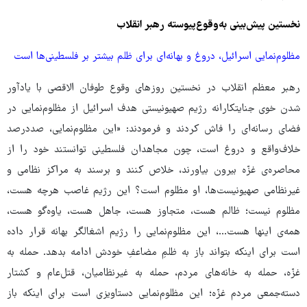
نخستین پیش‌بینی به‌وقوع‌پیوسته رهبر انقلاب
مظلوم‌نمایی اسرائیل، دروغ و بهانه‌ای برای ظلم بیشتر بر فلسطینی‌ها است
رهبر معظم انقلاب در نخستین روزهای وقوع طوفان الاقصی با یادآور
شدن خوی جنایتکارانه رژیم صهیونیستی هدف اسرائیل از مظلوم‌نمایی در
فضای رسانه‌ای را فاش کردند و فرمودند: «این مظلوم‌نمایی، صددرصد
خلاف‌واقع و دروغ است، چون مجاهدان فلسطینی توانستند خود را از
محاصره‌ی غزّه بیرون بیاورند، خلاص کنند و برسند به مراکز نظامی و
غیرنظامی صهیونیست‌ها، او مظلوم است؟ این رژیم غاصب هرچه هست،
مظلوم نیست؛ ظالم هست، متجاوز هست، جاهل هست، یاوه‌گو هست،
همه‌ی اینها هست...، این مظلوم‌نمایی را رژیم اشغالگر بهانه قرار داده
است برای اینکه بتواند باز به ظلمِ مضاعفِ خودش ادامه بدهد. حمله به
غزّه، حمله به خانه‌های مردم، حمله به غیرنظامیان، قتل‌عام و کشتار
دسته‌جمعی مردم غزّه؛ این مظلوم‌نمایی دستاویزی است برای اینکه باز