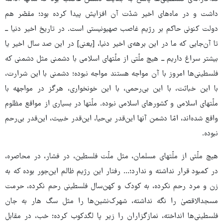
داشت و در ماه‌های اخیر شدّت آن افزایش پیدا کرده بود؛ مقصّر هم
دولت کنونی حاکم بر رژیم غاصب صهیونیستی است. در تاریخ اخیر دنیا ــ
تا آن‌جایی که ما در این برهه‌ی اخیر دنیا، [یعنی] در این صد سال اخیر یا
بیشتر سراغ داریم ــ هیچ ملّتی از ملّتهای اسلامی با دشمنی مثل دشمنی که
فلسطینی‌ها امروز با آن مواجه هستند مواجه نبوده؛ دشمنی با این شرارت،
با این خباثت، با این بی‌رحمی، با این خونخواری، هرگز در مواجهه با
ملّتهای اسلامی و کشورهای اسلامی نبوده. ملّتها در بسیاری از مواقع مظلوم
واقع شده‌اند، امّا دشمن آنها این‌قدر بی‌حیا، این‌قدر خبیث، این‌قدر بی‌رحم
نبوده.
هیچ ملّتی از ملّتهای مسلمان، مثل ملّت فلسطین، در فشار، در محاصره،
در کمبود قرار نداشته و ندارد؛... رفتار این رژیم ظالم این‌جور بوده که به
زن و مرد رحم نکرده، به کودک و کهن‌سال فلسطینی رحم نکرده، حرمت
مسجدالاقصیٰ را نگه نداشته، شهرک‌نشین‌ها را مثل سگ هار به جان
فلسطینی‌ها انداخته، نمازگزاران را زیر پا لگدکوب کرده؛ خب، در مقابل