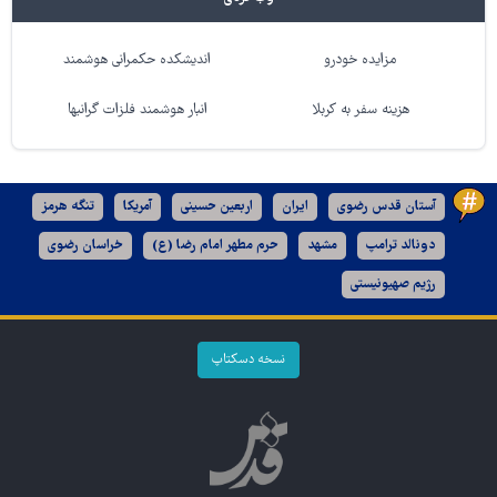
مزایده خودرو
اندیشکده حکمرانی هوشمند
هزینه سفر به کربلا
انبار هوشمند فلزات گرانبها
آستان قدس رضوی
ایران
اربعین حسینی
آمریکا
تنگه هرمز
دونالد ترامپ
مشهد
حرم مطهر امام رضا (ع)
خراسان رضوی
رژیم صهیونیستی
نسخه دسکتاپ