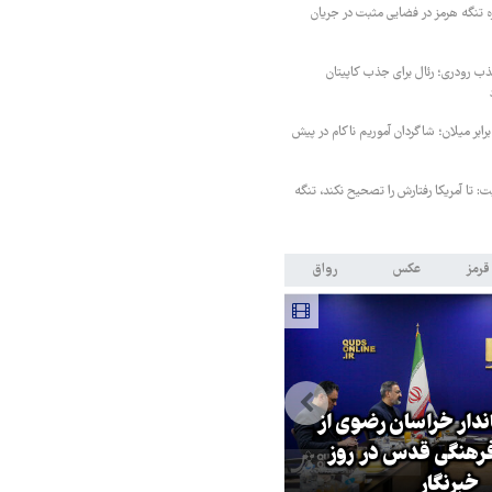
ه تنگه هرمز در فضایی مثبت در جریان
 رودری؛ رئال برای جذب کاپیتان
ابر میلان؛ شاگردان آموریم ناکام در پیش
ت: تا آمریکا رفتارش را تصحیح نکند، تنگه
قرمز
عکس
رواق
اندار خراسان رضوی از
بازگشایی تنگه هرمز منوط به
هنگی قدس در روز
پذیرش شروط ایران از سوی آمریک
خبرنگار
است