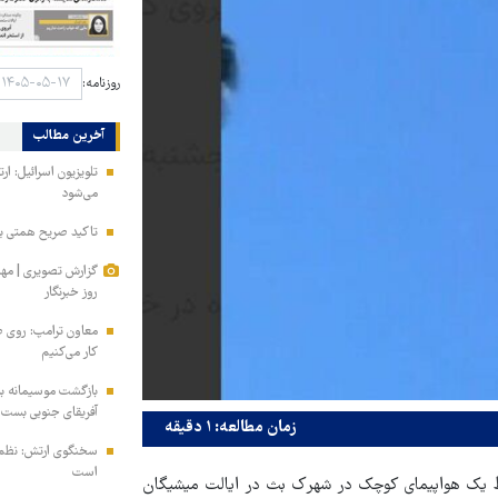
روزنامه:
آخرین مطالب
تلویزیون اسرائیل: ار
می‌شود
تاکید صریح همتی بر 
گزارش تصویری | مه
روز خبرنگار
معاون ترامپ: روی طر
کار می‌کنیم
بازگشت موسیمانه به 
آفریقای جنوبی بست
زمان مطالعه: ۱ دقیقه
سخنگوی ارتش: نظم ا
است
وط یک هواپیمای کوچک در شهرک بث در ایالت میشیگان