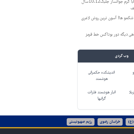
بوتاکس منسوخ شد!با کرم جوانساز جلبک10،12سال
مو ها! آسون ترین روش لاغری
اهی دیگه دور بوتاکس خط قرمز
وب گردی
اندیشکده حکمرانی
هوشمند
بلا
انبار هوشمند فلزات
گرانبها
(ع)
خراسان رضوی
رژیم صهیونیستی