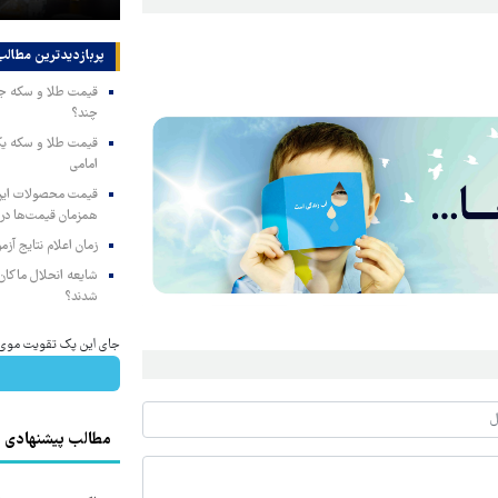
پربازدیدترین‌ مطالب
چند؟
امامی
همزمان قیمت‌ها در ب
زمان اعلام نتایج آ
شایعه انحلال ماکان‌ب
شدند؟
جای این پک تقویت موی جلب
مطالب پیشنهادی