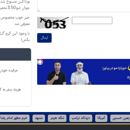
جوان شو50%تخفیف
خبر خوب مخصوص شک
معرفی شد
با وجود این کرم گی
ارسال
بکش!
مزایده خودرو
هزینه سفر به کر
ربعین حسینی
آمریکا
دونالد ترامپ
تنگه هرمز
مشهد
حرم مطهر امام رضا 