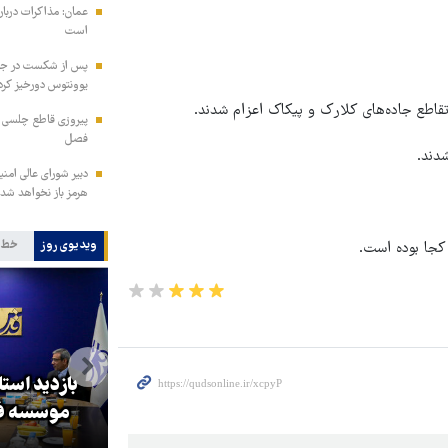
عمان: مذاکرات دربار
است
پس از شکست در جذب
یوونتوس دورخیز کرد
اطع جاده‌های کلارک و پیکاک اعزام شدند.
پیروزی قاطع چلسی بر
فصل
دبیر شورای عالی امنی
هرمز باز نخواهد شد
ویدیوی روز
خط 
جا بوده است.
بازدید است
کا
پزشکیان: گفت‌وگوها آمریکا را
موسسه فر
مجبور به همراهی کرد