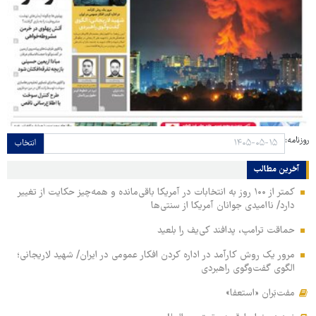
روزنامه:
انتخاب
آخرین مطالب
کمتر از ۱۰۰ روز به انتخابات در آمریکا باقی‌مانده و همه‌چیز حکایت از تغییر
دارد/ ناامیدی جوانان آمریکا از سنتی‌ها
حماقت ترامپ، پدافند کی‌یف را بلعید
مرور یک روش کارآمد در اداره کردن افکار عمومی در ایران/ شهید لاریجانی؛
الگوی گفت‌وگوی راهبردی
مفت‌بَران «استعفا»