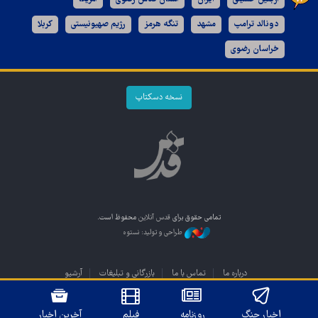
دونالد ترامپ
مشهد
تنگه هرمز
رژیم صهیونیستی
کربلا
خراسان رضوی
نسخه دسکتاپ
تمامی حقوق برای
قدس آنلاین
محفوظ است.
طراحی و تولید: نستوه
درباره ما
تماس با ما
بازرگانی و تبلیغات
آرشیو
اخبار جنگ
روزنامه
فیلم
آخرین اخبار