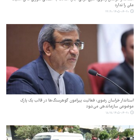
ملی را ندارد
۱۴۰۵-۰۴-۲۰ ۲۲:۳۰
استاندار خراسان رضوی: فعالیت‌ پیرامون گوهرسنگ‌ها در قالب یک پارک
موضوعی سازماندهی می‌شود
۱۴۰۵-۰۴-۲۰ ۱۸:۲۸