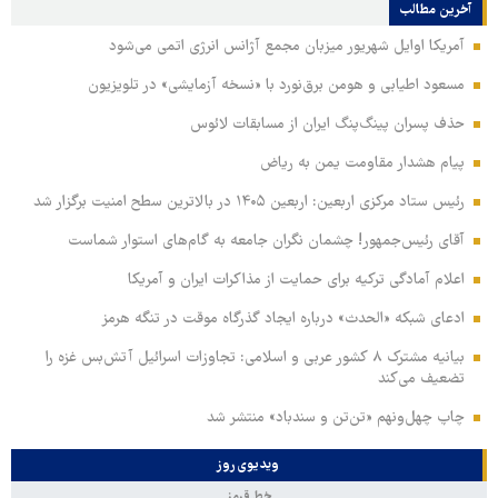
آخرین مطالب
آمریکا اوایل شهریور میزبان مجمع آژانس انرژی اتمی می‌شود
مسعود اطیابی و هومن برق‌نورد با «نسخه آزمایشی» در تلویزیون
حذف پسران پینگ‌پنگ ایران از مسابقات لائوس
پیام هشدار مقاومت یمن به ریاض
رئیس ستاد مرکزی اربعین: اربعین ۱۴۰۵ در بالاترین سطح امنیت برگزار شد
آقای رئیس‌جمهور! چشمان نگران جامعه به گام‌های استوار شماست
اعلام آمادگی ترکیه برای حمایت از مذاکرات ایران و آمریکا
ادعای شبکه «الحدث» درباره ایجاد گذرگاه موقت در تنگه هرمز
بیانیه مشترک ۸ کشور عربی و اسلامی: تجاوزات اسرائیل آتش‌بس غزه را
تضعیف می‌کند
چاپ چهل‌ونهم «تن‌تن و سندباد» منتشر شد
ویدیوی روز
خط قرمز