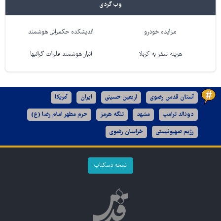
وب گردی
مزایده خودرو
اندیشکده حکمرانی هوشمند
هزینه سفر به کربلا
انبار هوشمند فلزات گرانبها
آستان قدس رضوی
اربعین حسینی
ایران
آمریکا
دونالد ترامپ
مشهد
تنگه هرمز
حرم مطهر امام رضا (ع)
رژیم صهیونیستی
خراسان رضوی
نسخه دسکتاپ