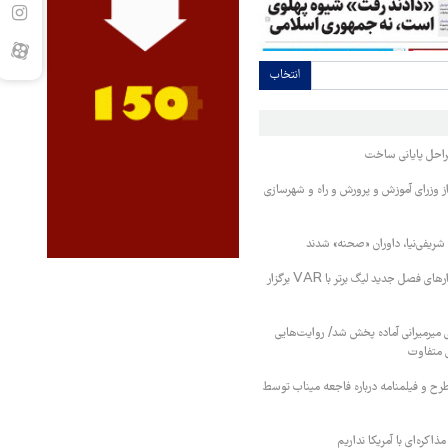
انتخاب
راحل پایانی ساخت
 از وزرای آموزش و پرورش و راه و شهرسازی
 شریفی‌نیا، داوران «صحنه» شدند
مهدی تاج: تمام دیدارهای فصل جدید لیگ برتر با VAR برگزار
 میرمیرانی آماده پخش شد/ روایت‌هایی
 متفاوت
یافت حدود ۴۰۰ طرح و فیلمنامه درباره فاجعه میناب توسط
اکره‌ای با آمریکا نداریم