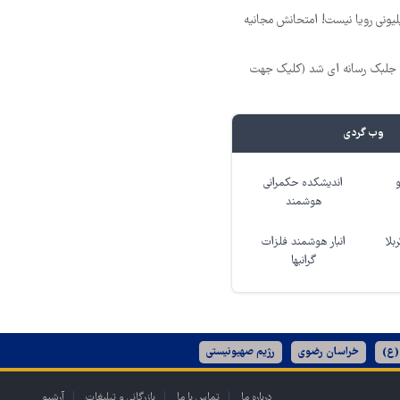
د ماهی 800 میلیونی رویا نیست! امتحانش مجانیه
جلبک رسانه ای شد (کلیک جهت
وب گردی
اندیشکده حکمرانی
هوشمند
بلا
انبار هوشمند فلزات
گرانبها
(ع)
خراسان رضوی
رژیم صهیونیستی
درباره ما
تماس با ما
بازرگانی و تبلیغات
آرشیو