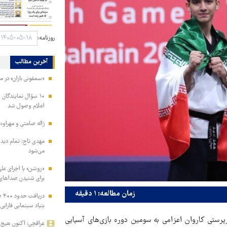
روزنامه:
آخرین مطالب
«سمفونی باران» در م
۱۰ سؤال نمایندگان
اعلام وصول شد
ژاله صامتی و مهراوه
می‌شود
«روشن» با اجرای علی
برای شنیدن صداهای
زمان مطالعه: ۱ دقیقه
در
بنیاد سینمایی فارابی
پرستی کاروان اعزامی به سومین دوره بازی‌های آسیایی
عراقچی: اکنون هیچ مذ