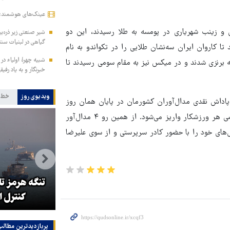
عینک‌های هوشمند؛
 و در تکواندو بهداد نقی‌یی و زینب شهریاری در پومسه به طلا رسیدند، این دو
شیر صنعتی زیر ذره‌بی
گیاهی در لبنیات س
کاروان ایران سه‌نشان طلایی را در تکواندو به نام
شبیه چهرۀ اولیاء در 
برنزی شدند و در میکس نیز به مقام سومی رسیدند تا
خبرنگار و به یاد رفی
ویدیوی روز
خط 
 پاداش نقدی مدال‌آوران کشورمان در پایان همان روز
کسب مدال، به آنها اهدا و از سوی کمیته ملی‌المپیک به حساب شخصی هر ورزشکار واریز می‌شود. از همین رو ۴ مدال‌آور
های خود را با حضور کادر سرپرستی و از سوی علیرضا
ین
عراقچی: اکنون هیچ مذاکره‌ای با
تنگه هرمز ت
آمریکا نداریم
کنترل ا
پربازدیدترین‌ مطالب