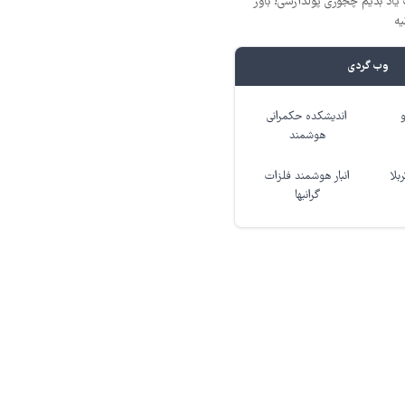
یاد بدیم چجوری پولدارشی! باور
یه
وب گردی
اندیشکده حکمرانی
هوشمند
بلا
انبار هوشمند فلزات
گرانبها