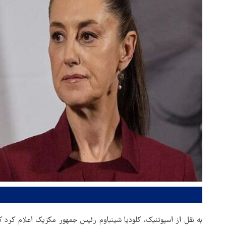
به نقل از اسپوتنیک، کلودیا شینباوم رئیس جمهور مکزیک اعلام کرد که