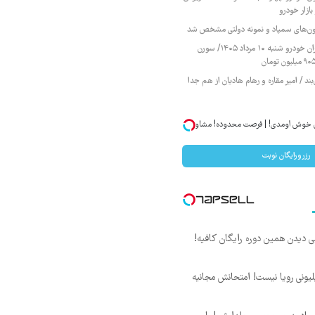
ازار خودرو
زمون‌های سمپاد و نمونه دولتی مشخص شد
قیمت محصولات ایران خودرو شنبه ۱۰ مرداد ۱۴۰۵/ سورن
ند / امیر مقاره و رهام هادیان از هم جدا
ان خوش اومدی! | فرصت محدوده! مشاوره
رزرورایگان نوبت
لی دیدن همین دوره رایگان کافیه!
د ماهی 800 میلیونی رویا نیست! امتحانش مجانیه