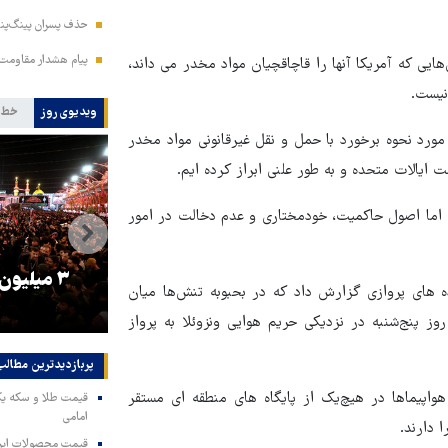
حذف پسران پینگ‌پنگ
پیام هشدار مقاومت
یی که آمریکا آنها را قاچاقچیان مواد مخدر می داند،
نیست.
ویدیوی روز
خط 
 مورد نحوه برخورد با حمل و نقل غیرقانونی مواد مخدر
 ایالات متحده و به طور علنی ابراز کرده ایم.
، اما اصول حاکمیت، خودمختاری و عدم دخالت در امور
را
ترامپ نماد فساد، اقتدارگرایی و
۳ میلیون
ه های پروازی گزارش داد که در بحبوبه تنش‌ها میان
جنگ‌طلبی است!
 ونزوئلا، دو فروند بمب‌افکن دوربرد B-1 آمریکا روز پنج‌شنبه در نزدیکی حریم هوایی ونزوئلا به پرواز
پربازدیدترین‌ مطالب
واپیماها در هیچ‌یک از پایگاه های منطقه ای مستقر
امامی
ا دارند.