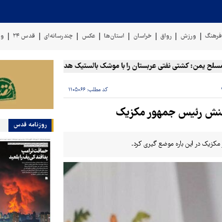
رهنگ
ورزش
رواق
خراسان
استان‌ها
عکس
چندرسانه‌ای
قدس ۲۴
وی
من: کشتی نفتی عربستان را با موشک بالستیک هدف قرار دادیم
پنتاگون: ۶۸۷ نظامی آمریکایی در درگی
کد مطلب:
۱۱۰۵۰۶۶
اکنش رئیس جمهور مکزیک
روزنامه قدس
مکزیک در این باره موضع گیری کرد.