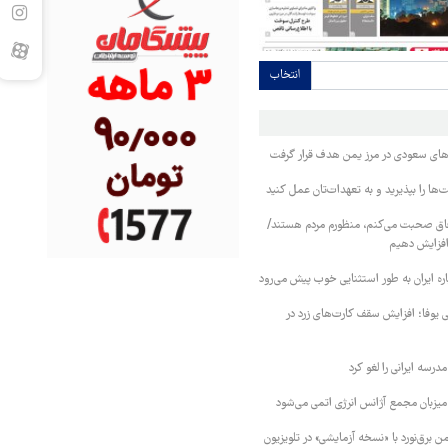
انتخاب
وهای سعودی در مرز یمن هدف قرار گرفت
ا را بپذیرید و به تعهدات‌تان عمل کنید
فاق صحبت می‌کنم، منظورم مردم هستند/
 افزایش دهیم
ره ایران به طور استثنایی خوب پیش می‌رود
ی یوفا؛ افزایش سقف کارت‌های زرد در
رسه ایرانی را لغو کرد
 میزبان مجمع آژانس انرژی اتمی می‌شود
 برق‌نورد با «نسخه آزمایشی» در تلویزیون