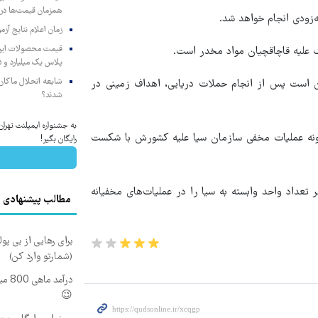
همزمان قیمت‌ها در ب
ه‌زودی انجام خواهد شد.
زمان اعلام نتایج آ
 علیه قاچاقچیان مواد مخدر است.
پلاس یک میلیارد و ۹۰۵ میلیون تومان
شایعه انحلال ماکان‌ب
ن است پس از انجام حملات دریایی، اهداف زمینی در
شدند؟
به جشنواره ایمپلنت تهر
هرگونه عملیات مخفی سازمان سیا علیه کشورش با شکست
رایگان بگیر!
عداد واحد وابسته به سیا را در عملیات‌های مخفیانه
مطالب پیشنهادی
برای رهایی از بی پو
(شمارتو وارد کن)
درآم
😉