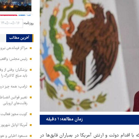
روزنامه:
آخرین مطالب
مراکز فرماندهی نیر
رئیس مجلس: واقعیت‌ه
پزشکیان: وقتی از و
باید مبلغ کالابرگ را
ترامپ: همه چیز دربا
تغییر قوانین انضباط
رقابت‌های اروپایی
کویت مجوز فعالیت مد
زمان مطالعه: ۱ دقیقه
آمریکا اوایل شهریور
 با اقدام دولت و ارتش آمریکا در بمباران قایق‌ها در
مسعود اطیابی و هومن