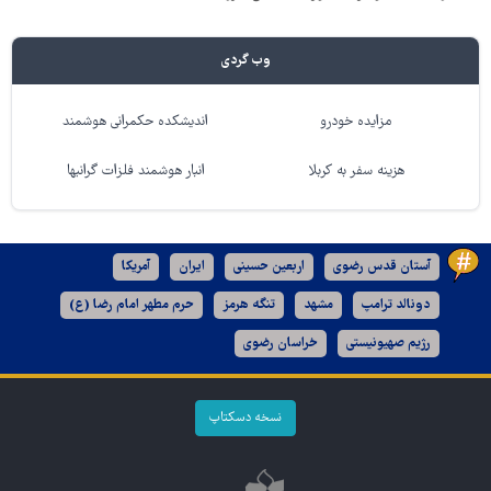
وب گردی
مزایده خودرو
اندیشکده حکمرانی هوشمند
هزینه سفر به کربلا
انبار هوشمند فلزات گرانبها
آستان قدس رضوی
اربعین حسینی
ایران
آمریکا
دونالد ترامپ
مشهد
تنگه هرمز
حرم مطهر امام رضا (ع)
رژیم صهیونیستی
خراسان رضوی
نسخه دسکتاپ