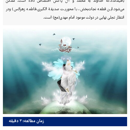
باقیمانده،که خداوند به محمد و آل پاکش اختصاص داده است، ممکن
می‌شود.این قطعه نجات‌بخش، با محوریت صدیقة الکبری،فاطمه زهرا(س) ودر
انتظار تجلی نهایی در دولت موعود امام مهدی(عج) است.
زمان مطالعه: ۲ دقیقه