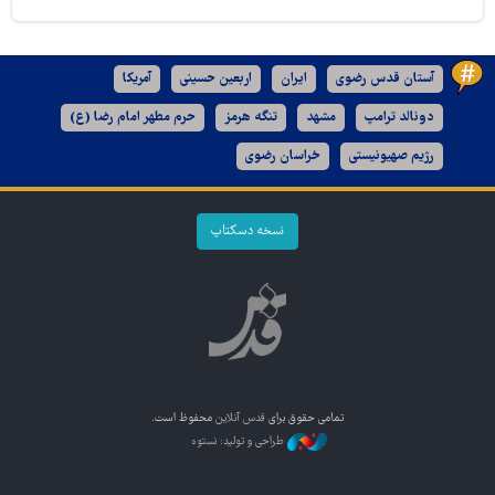
آستان قدس رضوی
ایران
اربعین حسینی
آمریکا
دونالد ترامپ
مشهد
تنگه هرمز
حرم مطهر امام رضا (ع)
رژیم صهیونیستی
خراسان رضوی
نسخه دسکتاپ
تمامی حقوق برای
قدس آنلاین
محفوظ است.
طراحی و تولید: نستوه