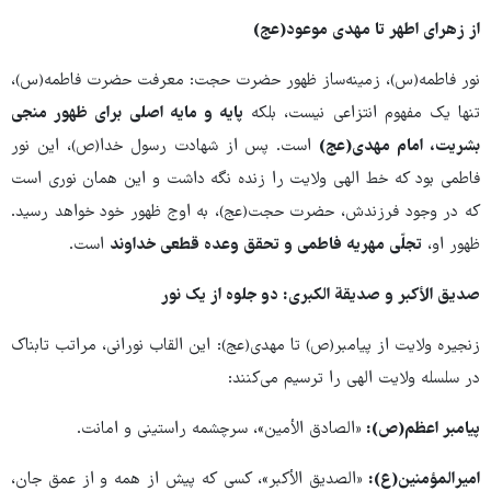
از زهرای اطهر تا مهدی موعود(عج)
نور فاطمه(س)، زمینه‌ساز ظهور حضرت حجت: معرفت حضرت فاطمه(س)،
تنها یک مفهوم انتزاعی نیست، بلکه
پایه و مایه اصلی برای ظهور منجی
بشریت، امام مهدی(عج)
است. پس از شهادت رسول خدا(ص)، این نور
فاطمی بود که خط الهی ولایت را زنده نگه داشت و این همان نوری است
که در وجود فرزندش، حضرت حجت(عج)، به اوج ظهور خود خواهد رسید.
ظهور او،
تجلّی مهریه فاطمی و تحقق وعده قطعی خداوند
است.
صدیق الأکبر و صدیقة الکبری: دو جلوه از یک نور
زنجیره ولایت از پیامبر(ص) تا مهدی(عج): این القاب نورانی، مراتب تابناک
در سلسله ولایت الهی را ترسیم می‌کنند:
پیامبر اعظم(ص): «
الصادق الأمین»، سرچشمه راستینی و امانت.
امیرالمؤمنین(ع): «
الصدیق الأکبر»، کسی که پیش از همه و از عمق جان،