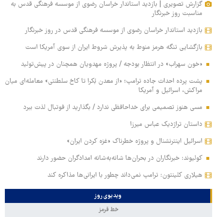
گزارش تصویری | بازدید استاندار خراسان رضوی از موسسه فرهنگی قدس به
مناسبت روز خبرنگار
بازدید استاندار خراسان رضوی از موسسه فرهنگی قدس در روز خبرنگار
بازگشایی تنگه هرمز منوط به پذیرش شروط ایران از سوی آمریکا است
«خون سهراب» در انتظار بودجه / پروژه مهدویان همچنان در پیش‌تولید
پشت پرده احداث جاده ترامپ؛ «از معدن بُکرا تا کاخ سلطنتی» معامله‌ای میان
مراکش، اسرائیل و آمریکا
مسی هنوز تصمیمی برای خداحافظی ندارد / بگذارید از فوتبال لذت ببرد
داستان تراژدیک عباس میرزا
اسرائیل اینترنشنال و پروژه خطرناک «غزه کردن ایران»
کولیوند: خبرنگاران در بحران‌ها شانه‌به‌شانه امدادگران حضور دارند
هیلاری کلینتون: ترامپ نمی‌داند چطور با ایرانی‌ها مذاکره کند
ویدیوی روز
خط قرمز