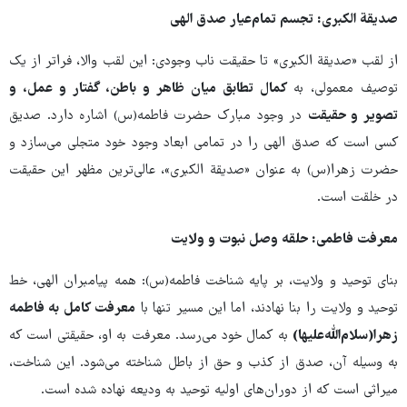
صدیقة الکبری: تجسم تمام‌عیار صدق الهی
از لقب «صدیقة الکبری» تا حقیقت ناب وجودی: این لقب والا، فراتر از یک
توصیف معمولی، به
کمال تطابق میان ظاهر و باطن، گفتار و عمل، و
تصویر و حقیقت
در وجود مبارک حضرت فاطمه(س) اشاره دارد. صدیق
کسی است که صدق الهی را در تمامی ابعاد وجود خود متجلی می‌سازد و
حضرت زهرا(س) به عنوان «صدیقة الکبری»، عالی‌ترین مظهر این حقیقت
در خلقت است.
معرفت فاطمی: حلقه وصل نبوت و ولایت
بنای توحید و ولایت، بر پایه شناخت فاطمه(س): همه پیامبران الهی، خط
توحید و ولایت را بنا نهادند، اما این مسیر تنها با
معرفت کامل به فاطمه
زهرا(سلام‌الله‌علیها)
به کمال خود می‌رسد. معرفت به او، حقیقتی است که
به وسیله آن، صدق از کذب و حق از باطل شناخته می‌شود. این شناخت،
میراثی است که از دوران‌های اولیه توحید به ودیعه نهاده شده است.