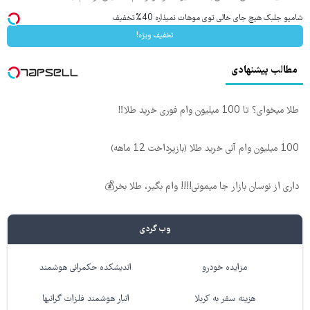
شامپو جلبک هیچ جای خالی توی موهات نمیذاره 40%تخفیف
تخفیف ویژه!
مطالب پیشنهادی
طلا میخوای؟ تا 100 میلیون وام فوری خرید طلا‼️
100 میلیون وام آنی خرید طلا (بازپرداخت 12 ماهه)
داری از نوسان بازار جا میمونی!!!! وام بگیر، طلا بخر💰
وب گردی
مزایده خودرو
اندیشکده حکمرانی هوشمند
هزینه سفر به کربلا
انبار هوشمند فلزات گرانبها