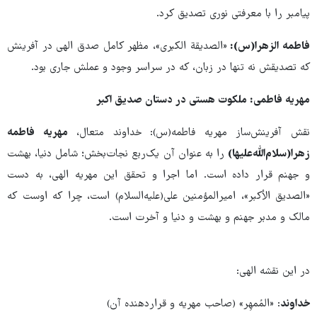
پیامبر را با معرفتی نوری تصدیق کرد.
فاطمه الزهرا(س):
«الصدیقة الکبری»، مظهر کامل صدق الهی در آفرینش
که تصدیقش نه تنها در زبان، که در سراسر وجود و عملش جاری بود.
مهریه فاطمی: ملکوت هستی در دستان صدیق اکبر
نقش آفرینش‌ساز مهریه فاطمه(س): خداوند متعال،
مهریه فاطمه
زهرا(سلام‌الله‌علیها)
را به عنوان آن یک‌ربع نجات‌بخش؛ شامل دنیا، بهشت
و جهنم قرار داده است. اما اجرا و تحقق این مهریه الهی، به دست
«الصدیق الأکبر»، امیرالمؤمنین علی(علیه‌السلام) است، چرا که اوست که
مالک و مدبر جهنم و بهشت و دنیا و آخرت است.
در این نقشه الهی:
خداوند
: «المُمهِر» (صاحب مهریه و قراردهنده آن)