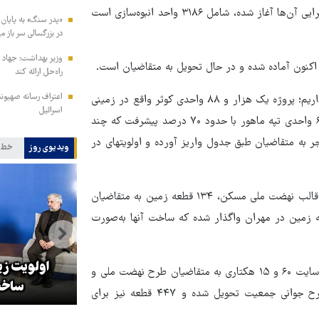
حاضر مجموع پروژه‌هایی که پروانه ساخت دریافت کرده و عملیات اجرایی آن‌ها آغاز شده، شامل ۳۱۸۶ واحد انبوه‌سازی است
«پدر سنگ» به پایان 
در بزرگسالی سر باز می
وزیر بهداشت: جهاد د
راه‌حل ارائه کند
اعتراف رسانه صهیون
رفیعی خاطر نشان کرد: در شهر ایلام دو پروژه بزرگ در دست اجرا داریم؛ پروژه یک هزار و ۸۸ واحدی کوثر واقع در زمینی
اسرائیل
به مساحت ۱۵ هکتار با حدود ۵۰ درصد پیشرفت فیزیکی و پروژه ۶۳۰ واحدی تپه ماهور با حدود ۷۰ درصد پیشرفت که چند
ک فجر به متقاضیان طبق جدول واریز آورده و اولویتهای در
ویدیوی روز
خط 
وی بیان کرد: در شهر مهران نیز یک سایت صد هکتاری داریم که در قالب نهضت ملی مسکن، ۱۳۴ قطعه زمین به متقاضیان
ه است. همچنین در قالب طرح جوانی جمعیت، ۵۷۷ قطعه زمین در مهران واگذار شده که ساخت آنها به‌صورت
زلزله در موساد با شکست پروژه
اولویت ز
به گفته مدیرکل راه و شهرسازی استان ایلام، در شهر دهلران نیز دو سایت ۶۰ و ۱۵ هکتاری به متقاضیان طرح نهضت ملی و
براندازی در ایران
ساخت
جوانی جمعیت اختصاص یافته است تاکنون ۳۵۲ قطعه در قالب طرح جوانی جمعیت تحویل شده و ۴۴۷ قطعه نیز برای