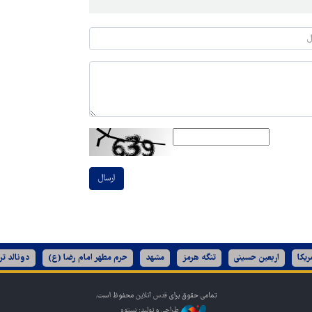
ارسال
ریکا
اربعین حسینی
تنگه هرمز
مشهد
حرم مطهر امام رضا (ع)
دونالد تر
تمامی حقوق برای
قدس آنلاین
محفوظ است.