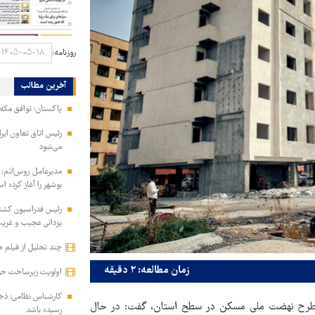
روزنامه:
آخرین مطالب
پاکستان: توافق مکه
رئیس اتاق تعاون ایر
می‌شود
مدیرعامل روس‌اتم: 
بوشهر را آغاز کرده‌ 
رئیس فدراسیون کشتی
یزدانی عجیب و غری
چند تحلیل از فیلم 
زمان مطالعه: ۲ دقیقه
اولویت زیرساخت ح
یی طرح نهضت ملی مسکن در سطح استان، گفت: در حال
رسیده باشد