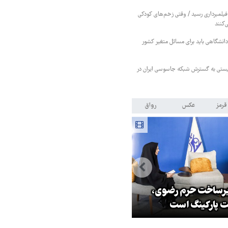
فیلمبرداری رسید / وقتی زخم‌های کودکی
‌کنند
انشگاهی باید برای مسائل متغیر کشور
یستی به گسترش شبکه جاسوسی ایران در
قرمز
عکس
رواق
یرساخت حرم رضوی،
قدردانی رئیس‌جمهور از
 پارکینگ است
جانفشانی‌های نیروهای مسلح