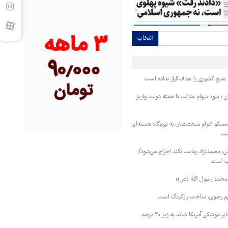
انتخاب
 هیچ کشوری را هدف قرار نداده است
ان : سود سهام عدالت تا هفته دولت واریز
مسکو اعزام متخصصان به نیروگاه هسته‌ای
است
: محمدنژاد رعایت نکند اخراج می‌شود/
ب است
«محمد رسول الله (ص)»
رم رضوی، ساخت پارکینگ است
کارشناس نظامی: ذخایر موشکی آمریکا شاید به زیر ۲۰ درصد