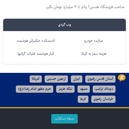
صاحب فروشگاه هستی؟ وام تا ۳ میلیارد تومان بگیر
وب گردی
مزایده خودرو
اندیشکده حکمرانی هوشمند
هزینه سفر به کربلا
انبار هوشمند فلزات گرانبها
آستان قدس رضوی
ایران
اربعین حسینی
آمریکا
دونالد ترامپ
مشهد
تنگه هرمز
حرم مطهر امام رضا (ع)
خراسان رضوی
کربلا
نسخه دسکتاپ