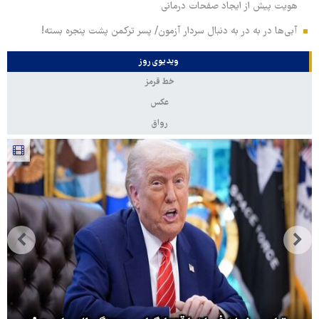
هویت پیش از ایجاد صفحات درمانی
آبی‌ها در به در به دنبال سردار آزمون/ پسر ترکمن پشت پنجره بسته!
ویدیوی روز
خط قرمز
عکس
رواق