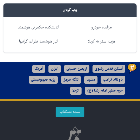
وب گردی
مزایده خودرو
اندیشکده حکمرانی هوشمند
هزینه سفر به کربلا
انبار هوشمند فلزات گرانبها
آستان قدس رضوی
اربعین حسینی
ایران
آمریکا
دونالد ترامپ
مشهد
تنگه هرمز
رژیم صهیونیستی
حرم مطهر امام رضا (ع)
کربلا
نسخه دسکتاپ