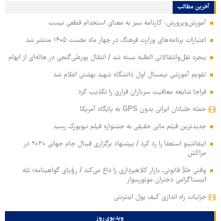
آخرین مطالب
آموزش‌وپرورش: کارنامه سبز به معنای استخدام قطعی نیست
اعتبارات برنامه‌های وزارت فرهنگ در چهار ماه نخست ۱۴۰۵ منتشر شد
پنجره نقل‌وانتقالاتی الطلبه بسته شد / انتقال پورعلی‌گنجی در هاله‌ای از ابهام
تقویم آموزشی نیمسال اول دانشگاه شهید بهشتی اعلام شد
فراجا شایعه معافیت سربازان فراری را تکذیب کرد
حمله خلبانان ایرانی بدون GPS به پایگاه آمریکا
جدیدترین فیلم مانی حقیقی به جشنواره فیلم نیویورک رسید
اینفانتینو استعفا را رد کرد / پیشنهاد برگزاری فینال جام جهانی ۲۰۳۰ در
مراکش
وقتی خلأ قانونی، بازار کلاهبرداری را داغ می‌کند / رؤیای گواهینامه؛ تله
اینستاگرامی دختران موتورسوار
جزئیات راه اندازی کیف پول اینترنتی
ویدیوی روز