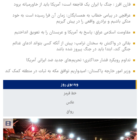
فارن افرز : جنگ با ایران یک فاجعه است؛ آمریکا باید از خاورمیانه برود
عراقچی در پیامی خطاب به همسایگان: زمان آن فرا رسیده است به خود
متکی باشیم و برادری واقعی را در پیش گیریم
مقاومت اسلامی عراق: پاسخ به آمریکا و عربستان را به تعویق انداختیم
بقائی در واکنش به سخنان ترامپ: پیش از آنکه کسی بتواند ادعای غنائم
جنگی کند، ابتدا باید در جنگ پیروز شده باشد
تداوم رویکرد فشار حداکثری؛ تحریم‌های جدید ضد ایرانی آمریکا
وزیر امور خارجه پاکستان: امیدواریم توافق مکه به ثبات در منطقه کمک کند
ویدیوی روز
خط قرمز
عکس
رواق