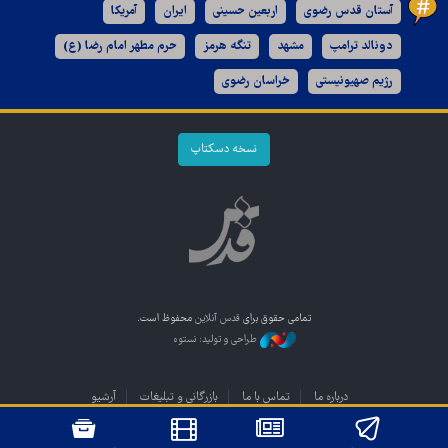
آستان قدس رضوی
اربعین حسینی
ایران
آمریکا
دونالد ترامپ
مشهد
تنگه هرمز
حرم مطهر امام رضا (ع)
رژیم صهیونیستی
خراسان رضوی
نسخه دسکتاپ
تمامی حقوق برای
قدس آنلاین
محفوظ است.
طراحی و تولید: نستوه
درباره ما
تماس با ما
بازرگانی و تبلیغات
آرشیو