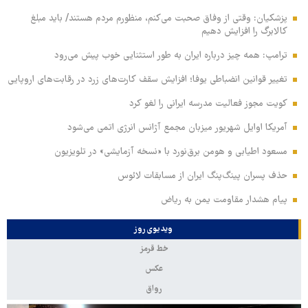
پزشکیان: وقتی از وفاق صحبت می‌کنم، منظورم مردم هستند/ باید مبلغ
کالابرگ را افزایش دهیم
ترامپ: همه چیز درباره ایران به طور استثنایی خوب پیش می‌رود
تغییر قوانین انضباطی یوفا؛ افزایش سقف کارت‌های زرد در رقابت‌های اروپایی
کویت مجوز فعالیت مدرسه ایرانی را لغو کرد
آمریکا اوایل شهریور میزبان مجمع آژانس انرژی اتمی می‌شود
مسعود اطیابی و هومن برق‌نورد با «نسخه آزمایشی» در تلویزیون
حذف پسران پینگ‌پنگ ایران از مسابقات لائوس
پیام هشدار مقاومت یمن به ریاض
ویدیوی روز
خط قرمز
عکس
رواق