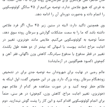
حال حاضر، سن غربالگری برای سرطان‌های روده بزرگ ۴۵ سال است؛ ما
به فردی که هیچ علامتی ندارد، توصیه می‌کنیم از ۴۵ سالگی کولونوسکوپی
را انجام داده و به‌صورت دوره‌ای آن را ادامه دهد.
وی همچنین تاکید دارد: البته در سنین زیر ۴۵ سال، اگر فرد علائمی
داشته باشد که ما را به سمت مشکلات گوارشی و سرطان روده سوق دهد،
حتماً توصیه به کولونوسکوپی می‌کنیم. علایمی مانند خونریزی، تغییر در
اجابت مزاج (مانند یبوست یا اسهالی که بیشتر از دو هفته طول بکشد)،
تغییر در قطر مدفوع یا مدفوع سیاه‌رنگ، کاهش وزن ناگهانی، فقر آهن و
کم‌خونی (کمبود هموگلوبین در آزمایشات)
عالم رجبی در نهایت برای شهروندان سه توصیه جدی برای در تشخیص
زودهنگام سرطان روده بزرگ دارد. وی در این خصوص گفت: اول اینکه به
علائم خطر توجه کنید و در صورت مشاهده هر کدام از علائم مهم
(خونریزی، تغییر اجابت مزاج، کاهش وزن، کم‌خونی) در هر سنی، حتماً
برای انجام کولونوسکوپی اقدام کنید و این کار را پشت گوش نیندازید. دوم