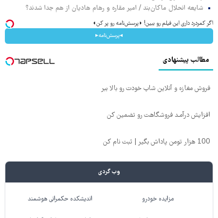
شایعه انحلال ماکان‌بند / امیر مقاره و رهام هادیان از هم جدا شدند؟
اگر کمردرد داری این فیلم رو ببین! ◗پرسش‌نامه رو پر کن◖
◂پرسش‌نامه▸
مطالب پیشنهادی
فروش مغازه و آنلاین شاپ خودت رو بالا ببر
افزایش درآمـد فروشگاهت رو تضمین کن
100 هزار تومن پاداش بگیر | ثبت نام کن
وب گردی
مزایده خودرو
اندیشکده حکمرانی هوشمند