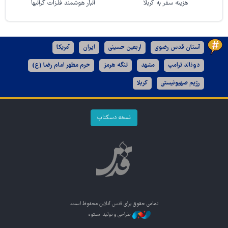
هزینه سفر به کربلا
انبار هوشمند فلزات گرانبها
آستان قدس رضوی
اربعین حسینی
ایران
آمریکا
دونالد ترامپ
مشهد
تنگه هرمز
حرم مطهر امام رضا (ع)
رژیم صهیونیستی
کربلا
نسخه دسکتاپ
تمامی حقوق برای
قدس آنلاین
محفوظ است.
طراحی و تولید: نستوه