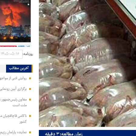
روزنامه:
آخرین مطالب
روایتی ادبی از مواجه
برگزاری آیین رونمایی
معاون رئیس‌جمهور: م
ملت است
کشور
نماینده پارلمان رژیم
زمان مطالعه: ۳ دقیقه