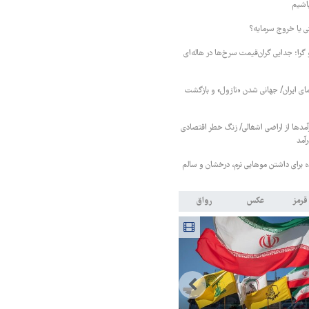
باشیم
 یا خروج سرمایه؟
را؛ جدایی گران‌قیمت سرخ‌ها در هاله‌ای
ای ایران/ جهانی شدن «نازول» و بازگشت
مدها از اراضی اشغالی/ زنگ خطر اقتصادی
رآمد
قرمز
عکس
رواق