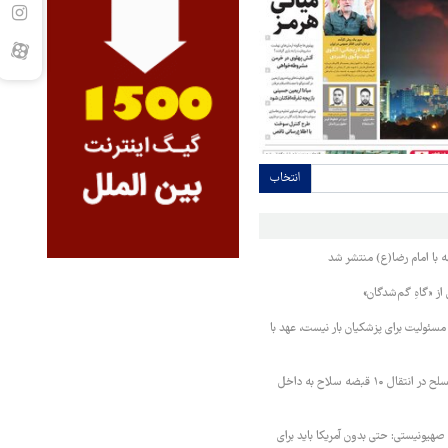
انتخاب
ه با امام رضا(ع) منتشر شد
 از «گاهِ گم‌شدگان»
سئولیت برای پزشکیان بار نیست، عهد با
ناکامی قاچاقچیان مسلح در انتقال ۱۰ قبضه سلاح به داخل
 صهیونیستی: حتی بدون آمریکا باید برای