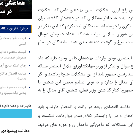
و
۳ میلیون زائر اربعین به کشور
هماهنگی محو
ص رفع فوری مشکلات تامین نهادهای دامی که مشکلات
بازگشتند
در من
د: بنده به خاطر مشکلاتی که در هفته‌های گذشته برای
کری را در سامانه نمایندگان ثبت کردم که این تذکر در
پربازدیدترین‌ مطالب
اران و نمایندگان مجلس شورای اسلامی مواجه شد که تعداد همچنان درحال
یمت مرغ و گوشت دغدغه جدی همه نمایندگان در تمام
امامی
همزمان قیمت‌ها در ب
نحصاری بودن واردات نهاده‌های دامی وجود دارد که داد
زمان اعلام نتایج آ
 سوال و تذکر از وزیر جهادکشاورزی دلایل انحصار مساله
شایعه انحلال ماکان‌ب
رسد
رئیس جمهور باید از این مشکلات خبردار باشند و اگر
شدند؟
آقای مدلل را ندارد و به نوعی تسلیم محض این شخص یا
مهوربا کنار گذاشتن وزیر فعلی، شخص آقای مدلل را به
پلاس یک میلیارد و ۹۰۵ میلیون تومان
جای زخم و بخیه داری؟؟ 3 هفته‌ای محوش کن
فاسد اقتصادی ریشه در رانت و انحصار دارند و باید
انحصار واردات را در حوزه های مختلف از جمله حوزه استراتژیک نهادهای دامی با وابستگی ۹۵درصدی باواردات، شکست و
ا این مشکلات که دامن‌گیر دامداران و حوزه های مرتبط
مطالب پیشنهادی