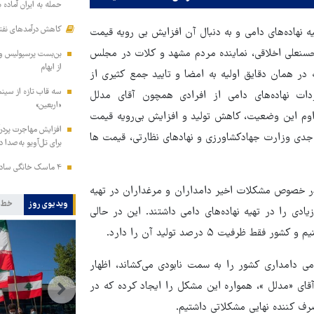
حمله به ایران آماده 
کاهش درآمدهای نفتی
 نهاده‌های دامی و به دنبال آن افزایش بی رویه قیمت
سنعلی اخلاقی، نماینده مردم مشهد و کلات در مجلس
بن‌بست پرسپولیس و گ
از ابهام
در همان دقایق اولیه به امضا و تایید جمع کثیری از
سه قاب تازه از سینم
ات نهاده‌های دامی از افرادی همچون آقای مدلل
«اربعین»
داوم این وضعیت، کاهش تولید و افزایش بی‌رویه قیمت
افزایش مهاجرت پردرآ
جدی وزارت جهادکشاورزی و نهادهای نظارتی، قیمت ها
برای تل‌آویو به‌صدا د
۴ ماسک خانگی ساده برای داشتن موهایی نرم، درخشان و سالم
در خصوص مشکلات اخیر دامداران و مرغداران در تهیه
ویدیوی روز
خط 
دی را در تهیه نهاده‌های دامی داشتند. این در حالی
امی دامداری کشور را به سمت نابودی می‌کشاند، اظهار
ای «مدلل »، همواره این مشکل را ایجاد کرده که در
رف کننده نهایی مشکلاتی داشتیم.