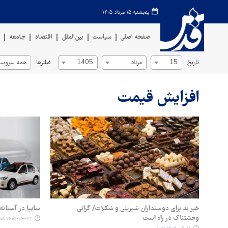
پنجشنبه ۱۵ مرداد ۱۴۰۵
صفحه اصلی
سیاست
بین‌الملل
اقتصاد
جامعه
ف
تاریخ
فیلترها
15
مرداد
1405
همه سرویس‌
افزایش قیمت
خبر بد برای دوستداران شیرینی و شکلات/ گرانی
سایپا در آستان
وحشتناک در راه است
۱۴۰۵-۰۴-۲۳ ۱۵:۰۸