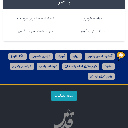
وب گردی
مزایده خودرو
اندیشکده حکمرانی هوشمند
هزینه سفر به کربلا
انبار هوشمند فلزات گرانبها
آستان قدس رضوی
ایران
آمریکا
اربعین حسینی
تنگه هرمز
مشهد
حرم مطهر امام رضا (ع)
دونالد ترامپ
خراسان رضوی
رژیم صهیونیستی
نسخه دسکتاپ