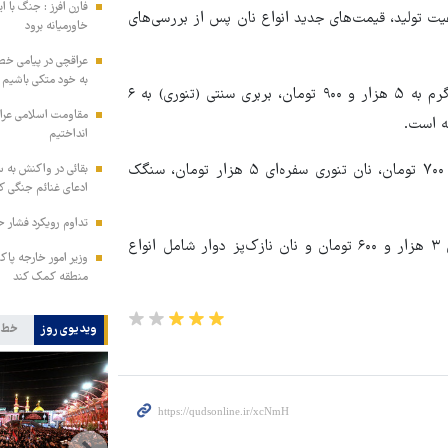
فارن افرز : جنگ با ا
فیت تولید، قیمت‌های جدید انواع نان پس از بررسی‌های
خاورمیانه برود
عراقچی در پیامی خط
به خود متکی باشیم و
بر اساس نرخ‌های جدید، قیمت نان بربری ماشینی با وزن چانه ۴۰۰ گرم به ۵ هزار و ۹۰۰ تومان، بربری سنتی (تنوری) به ۶
مقاومت اسلامی عراق:
انداختیم
همچنین قیمت نان لواش ماشینی با وزن چانه ۱۴۰ گرم یک هزار و ۷۰۰ تومان، نان تنوری سفره‌ای ۵ هزار تومان، سنگک
بقائی در واکنش به س
ادعای غنائم جنگی کن
تداوم رویکرد فشار ح
نرخ نان تافتون ریزشی کیلویی ۱۰ هزار تومان، تافتون ریزشی دانه‌ای ۳ هزار و ۶۰۰ تومان و نان نازک‌پز دوار شامل انواع
وزیر امور خارجه پاک
منطقه کمک کند
ویدیوی روز
خط 