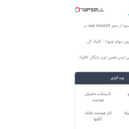
۵۰۰ دلار بونوس و اسپرد از صفر xauusd فقط در
روی سهام تویوتا - کلیک کن
لی دیدن همین دوره رایگان کافیه!
وب گردی
اندیشکده حکمرانی
هوشمند
بلا
انبار هوشمند فلزات
گرانبها