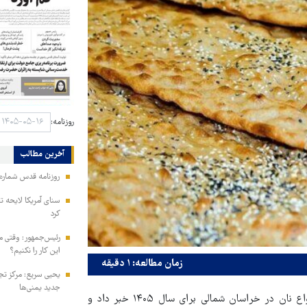
روزنامه:
آخرین مطالب
روزنامه قدس شماره ۱۰۹۹۶
سنای آمریکا لایحه ت
کرد
رئیس‌جمهور: وقتی می
این کار را نکنیم؟
زمان مطالعه: ۱ دقیقه
یحیی سریع: مرکز تج
جدید یمنی‌ها
به گزارش قدس، اتحادیه نانوایان بجنورد از ابلاغ نرخ‌های جدید انواع نان در خراسان شمالی برای سال ۱۴۰۵ خبر داد و