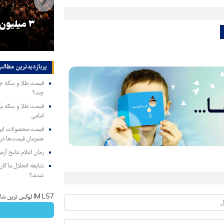
را
ترامپ نماد فساد، اقتدارگرایی و
۳ میلیون
جنگ‌طلبی است!
پربازدیدترین‌ مطالب
چند؟
امامی
همزمان قیمت‌ها در ب
زمان اعلام نتایج آ
شایعه انحلال ماکان‌ب
شدند؟
IM LS7 لوکس ترین شاسی بلند برقی ایران