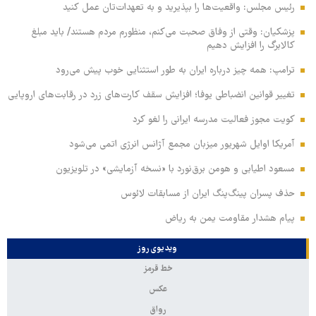
رئیس مجلس: واقعیت‌ها را بپذیرید و به تعهدات‌تان عمل کنید
پزشکیان: وقتی از وفاق صحبت می‌کنم، منظورم مردم هستند/ باید مبلغ
کالابرگ را افزایش دهیم
ترامپ: همه چیز درباره ایران به طور استثنایی خوب پیش می‌رود
تغییر قوانین انضباطی یوفا؛ افزایش سقف کارت‌های زرد در رقابت‌های اروپایی
کویت مجوز فعالیت مدرسه ایرانی را لغو کرد
آمریکا اوایل شهریور میزبان مجمع آژانس انرژی اتمی می‌شود
مسعود اطیابی و هومن برق‌نورد با «نسخه آزمایشی» در تلویزیون
حذف پسران پینگ‌پنگ ایران از مسابقات لائوس
پیام هشدار مقاومت یمن به ریاض
ویدیوی روز
خط قرمز
عکس
رواق