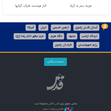
هزینه سفر به کربلا
انبار هوشمند فلزات گرانبها
آستان قدس رضوی
اربعین حسینی
ایران
آمریکا
دونالد ترامپ
مشهد
تنگه هرمز
حرم مطهر امام رضا (ع)
رژیم صهیونیستی
خراسان رضوی
نسخه دسکتاپ
تمامی حقوق برای
قدس آنلاین
محفوظ است.
طراحی و تولید: نستوه