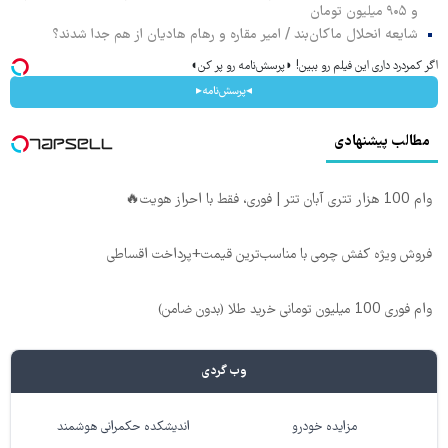
و ۹۰۵ میلیون تومان
شایعه انحلال ماکان‌بند / امیر مقاره و رهام هادیان از هم جدا شدند؟
اگر کمردرد داری این فیلم رو ببین! ◗پرسش‌نامه رو پر کن◖
◂پرسش‌نامه▸
مطالب پیشنهادی
وام 100 هزار تتری آبان تتر | فوری، فقط با احراز هویت🔥
فروش ویژه کفش چرمی با مناسب‌ترین قیمت+پرداخت اقساطی
وام فوری 100 میلیون تومانی خرید طلا (بدون ضامن)
وب گردی
مزایده خودرو
اندیشکده حکمرانی هوشمند