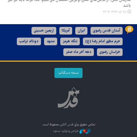
باشد
۱۴۰۴-۰۵-۲۸ ۲۳:۱۶
آستان قدس رضوی
ایران
آمریکا
اربعین حسینی
حرم مطهر امام رضا (ع)
تنگه هرمز
مشهد
دونالد ترامپ
خراسان رضوی
دهه آخر ماه صفر
نسخه دسکتاپ
تمامی حقوق برای
قدس آنلاین
محفوظ است.
طراحی و تولید: نستوه