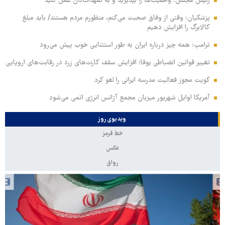
رئیس مجلس: واقعیت‌ها را بپذیرید و به تعهدات‌تان عمل کنید
پزشکیان: وقتی از وفاق صحبت می‌کنم، منظورم مردم هستند/ باید مبلغ
کالابرگ را افزایش دهیم
ترامپ: همه چیز درباره ایران به طور استثنایی خوب پیش می‌رود
تغییر قوانین انضباطی یوفا؛ افزایش سقف کارت‌های زرد در رقابت‌های اروپایی
کویت مجوز فعالیت مدرسه ایرانی را لغو کرد
آمریکا اوایل شهریور میزبان مجمع آژانس انرژی اتمی می‌شود
ویدیوی روز
خط قرمز
عکس
رواق