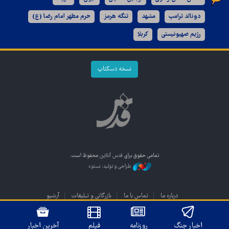
دونالد ترامپ
مشهد
تنگه هرمز
حرم مطهر امام رضا (ع)
رژیم صهیونیستی
کربلا
نسخه دسکتاپ
تمامی حقوق برای
قدس آنلاین
محفوظ است.
طراحی و تولید: نستوه
درباره ما
تماس با ما
بازرگانی و تبلیغات
آرشیو
اخبار جنگ
روزنامه
فیلم
آخرین اخبار