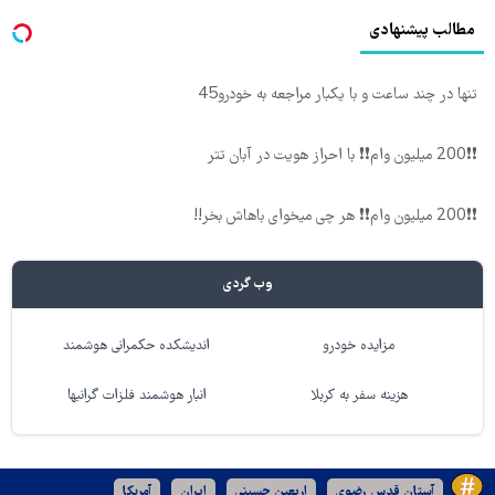
مطالب پیشنهادی
تنها در چند ساعت و با یکبار مراجعه به خودرو45
❗❗200 میلیون وام❗❗ با احراز هویت در آبان تتر
❗❗200 میلیون وام❗❗ هر چی میخوای باهاش بخر!!
وب گردی
مزایده خودرو
اندیشکده حکمرانی هوشمند
هزینه سفر به کربلا
انبار هوشمند فلزات گرانبها
آستان قدس رضوی
اربعین حسینی
ایران
آمریکا