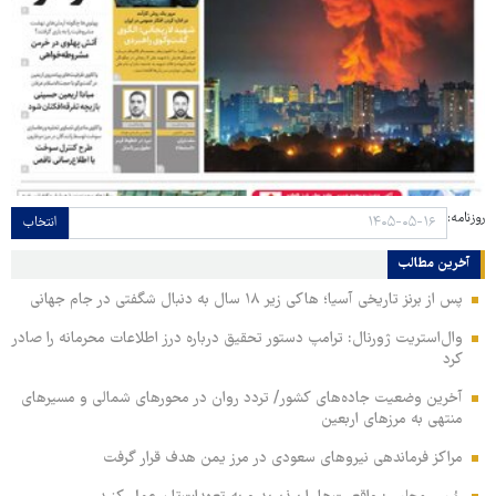
روزنامه:
انتخاب
آخرین مطالب
پس از برنز تاریخی آسیا؛ هاکی زیر ۱۸ سال به دنبال شگفتی در جام جهانی
وال‌استریت ژورنال: ترامپ دستور تحقیق درباره درز اطلاعات محرمانه را صادر
کرد
آخرین وضعیت جاده‌های کشور/ تردد روان در محورهای شمالی و مسیرهای
منتهی به مرزهای اربعین
مراکز فرماندهی نیروهای سعودی در مرز یمن هدف قرار گرفت