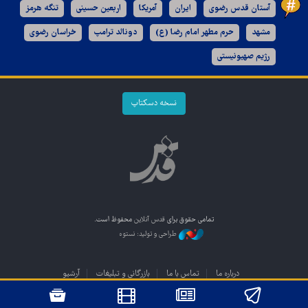
آستان قدس رضوی
ایران
آمریکا
اربعین حسینی
تنگه هرمز
مشهد
حرم مطهر امام رضا (ع)
دونالد ترامپ
خراسان رضوی
رژیم صهیونیستی
نسخه دسکتاپ
تمامی حقوق برای
قدس آنلاین
محفوظ است.
طراحی و تولید: نستوه
درباره ما
تماس با ما
بازرگانی و تبلیغات
آرشیو