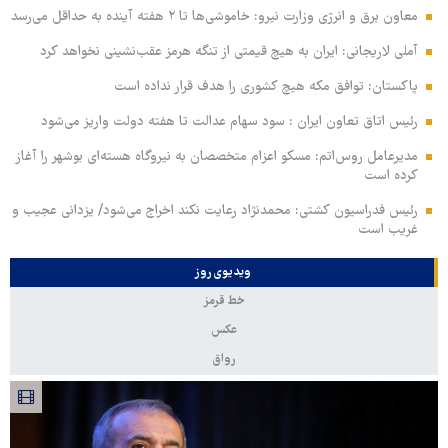
معاون برق و انرژی وزارت نیرو: خاموشی‌ها تا ۲ هفته آینده به حداقل می‌رسد
آملی‌ لاریجانی: ایران به هیچ قیمتی از تنگه هرمز عقب‌نشینی نخواهد کرد
پاکستان: توافق مکه هیچ کشوری را هدف قرار نداده است
رئیس اتاق تعاون ایران : سود سهام عدالت تا هفته دولت واریز می‌شود
مدیرعامل روس‌اتم: مسکو اعزام متخصصان به نیروگاه هسته‌ای بوشهر را آغاز
کرده‌ است
رئیس فدراسیون کشتی: محمدنژاد رعایت نکند اخراج می‌شود/ یزدانی عجیب و
غریب است
ویدیوی روز
خط قرمز
عکس
رواق