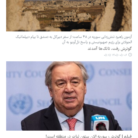
آزمون راهبرد تنش‌زدایی سوریه در ۴۸ ساعت؛ از سفر دبیرکل به دمشق تا پیام‌ دیپلماتیک
الجولانی برای رژیم صهیونیستی و پاسخ تل‌آویو به آن
گوترش رفت، تانک‌ها آمدند
۱۴۰۵-۰۵-۰۶ ۰۵:۱۵
فیلم | گوترش: سوریه الان ستون ثبات در منطقه است!