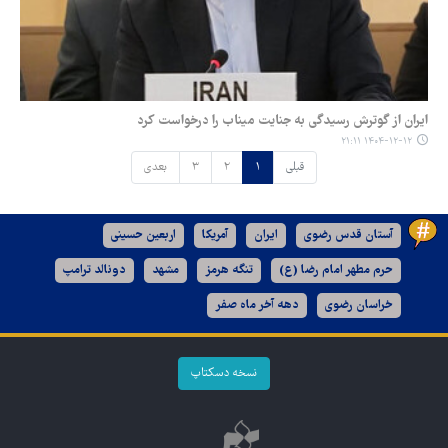
ایران از گوترش رسیدگی به جنایت میناب را درخواست کرد
۱۴۰۴-۱۲-۱۲ ۲۱:۱۱
قبلی
۱
۲
۳
بعدی
آستان قدس رضوی
ایران
آمریکا
اربعین حسینی
حرم مطهر امام رضا (ع)
تنگه هرمز
مشهد
دونالد ترامپ
خراسان رضوی
دهه آخر ماه صفر
نسخه دسکتاپ