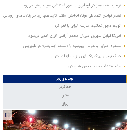
ترامپ: همه چیز درباره ایران به طور استثنایی خوب پیش می‌رود
تغییر قوانین انضباطی یوفا؛ افزایش سقف کارت‌های زرد در رقابت‌های اروپایی
کویت مجوز فعالیت مدرسه ایرانی را لغو کرد
آمریکا اوایل شهریور میزبان مجمع آژانس انرژی اتمی می‌شود
مسعود اطیابی و هومن برق‌نورد با «نسخه آزمایشی» در تلویزیون
حذف پسران پینگ‌پنگ ایران از مسابقات لائوس
پیام هشدار مقاومت یمن به ریاض
ویدیوی روز
خط قرمز
عکس
رواق