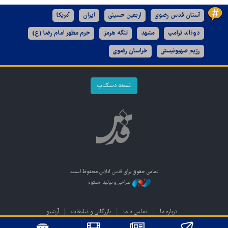
آستان قدس رضوی
اربعین حسینی
ایران
آمریکا
دونالد ترامپ
مشهد
تنگه هرمز
حرم مطهر امام رضا (ع)
رژیم صهیونیستی
خراسان رضوی
نسخه دسکتاپ
تمامی حقوق برای
قدس آنلاین
محفوظ است.
طراحی و تولید: نستوه
درباره ما
تماس با ما
بازرگانی و تبلیغات
آرشیو