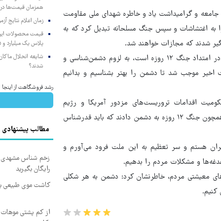
همزمان قیمت‌ها در ب
ر جامعه و گرامیداشت یاد و خاطره شهدای ملی مقاومت
زمان اعلام نتایج آ
 را به اغتشاشات و سپس جنگ مسلحانه تبدیل کرد که به
گیر شدند که مجازات خواهند شد.
پلاس یک میلیارد و ۹۰۵ میلیون تومان
شایعه انحلال ماکان‌ب
فرمانده کل ارتش با اشاره به اینکه، جنگی که دشمن به راه انداخته در امتداد جنگ ۱۲ روزه است، به لزوم دشمن‌شناسی و
شدند؟
 کرد و گفت: جنگ ۱۲ روزه و اغتشاشات اخیر موجب شد تا دشمن را بهتر بشناسیم و بدانیم
رشد فروشگاهت از اینجا شر
میت اقدامات تروریست‌های مزدور آمریکا و رژیم
صهیونیستی، تصریح کرد: ملت شریف ایران پاسخ دندان‌شکن دیگری همچون جنگ ۱۲ روزه به دشمن دادند که باید قدرشناس
مطالب پیشنهادی
ن هستم و سر تعظیم به این ملت فرود می‌آورم و
زخم شناس مشهدی درم
غه‌ها و مشکلات مردم را بدهیم.
رایگان بگیرید
‌های معیشتی مردم، خاطرنشان کرد: دشمن به هر شکلی
کاشت موی طبیعی بد
 کنیم.
از کم پشتی موهات خ