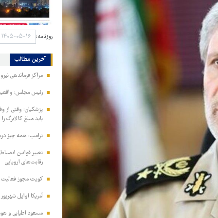
روزنامه:
آخرین مطالب
مراکز فرماندهی نیر
رئیس مجلس: واقعیت‌ه
پزشکیان: وقتی از و
باید مبلغ کالابرگ را
ترامپ: همه چیز دربا
تغییر قوانین انضباط
رقابت‌های اروپایی
کویت مجوز فعالیت مد
آمریکا اوایل شهریور
مسعود اطیابی و هومن