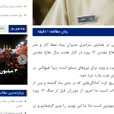
حذف پسران پینگ‌پنگ
پیام هشدار مقاومت
ویدیوی روز
خط 
زمان مطالعه: ۱ دقیقه
ان در همایش سراسری مدیران بنیاد حفظ آثار و نشر
ارزش‌های دفاع مقدس و مقاومت، اظهار داشت: باید به موضوع دفاع مقدس ۱۲ روزه در کنار هشت سال دفاع مقدس
۱ روزه یک تجربه منحصربه‌فرد و ویژه برای نیروهای مسلح است؛ زیرا هیچ‌کس در
را
ترامپ نماد فساد، اقتدارگرایی و
۳ میلیون
انی غرب وارد نبرد شود.
جنگ‌طلبی است!
صریح کرد: آمادگی‌هایی که در شش ماه گذشته و پس از
جنگ تحمیلی ۱۲ روزه ایجاد شده، کاملاً متناسب با این نوع تهدیدات است؛ ما امروز از دورران قبل از جنگ ۱۲ روزه
پربازدیدترین‌ مطالب
جودیتی است؛ لذا ما این تهدید را جدی گرفته‌ایم و در
امامی