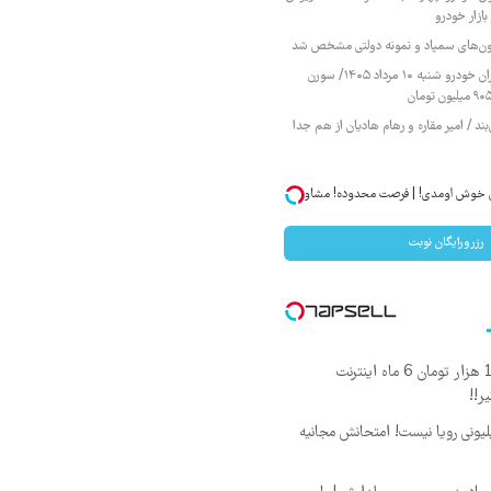
ازار خودرو
زمون‌های سمپاد و نمونه دولتی مشخص شد
قیمت محصولات ایران خودرو شنبه ۱۰ مرداد ۱۴۰۵/ سورن
ند / امیر مقاره و رهام هادیان از هم جدا
ان خوش اومدی! | فرصت محدوده! مشاوره
رزرورایگان نوبت
🎉با ماهی فقط 100 هزار تومان 6 ماه اینترنت
د ماهی 800 میلیونی رویا نیست! امتحانش مجانیه