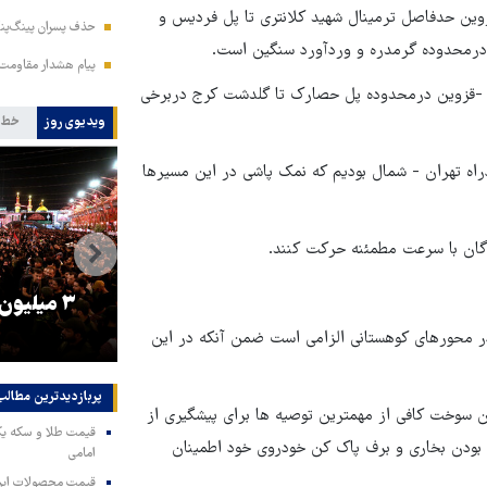
زوین حدفاصل ترمینال شهید کلانتری تا پل فردیس و
حذف پسران پینگ‌پنگ
 درمحدوده گرمدره و وردآورد سنگین است.
پیام هشدار مقاومت
 -قزوین درمحدوده پل حصارک تا گلدشت کرج دربرخی
ویدیوی روز
خط 
اه تهران - شمال بودیم که نمک پاشی در این مسیرها
دگان با سرعت مطمئنه حرکت کنند.
را
ترامپ نماد فساد، اقتدارگرایی و
۳ میلیون
جنگ‌طلبی است!
در محورهای کوهستانی الزامی است ضمن آنکه در این
پربازدیدترین‌ مطالب
 سوخت کافی از مهمترین توصیه ها برای پیشگیری از
 بودن بخاری و برف پاک کن خودروی خود اطمینان
امامی