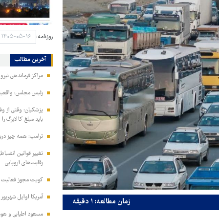
روزنامه:
آخرین مطالب
مراکز فرماندهی نیر
رئیس مجلس: واقعیت‌ه
پزشکیان: وقتی از و
باید مبلغ کالابرگ را
ترامپ: همه چیز دربا
تغییر قوانین انضباط
رقابت‌های اروپایی
کویت مجوز فعالیت مد
آمریکا اوایل شهریور
زمان مطالعه: ۱ دقیقه
مسعود اطیابی و هومن