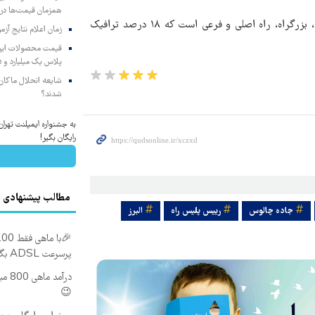
همزمان قیمت‌ها در ب
شایان ذکر است، استان البرز دارای یک هزار و ۶۶۶ کیلومتر آزاد راه، بزرگراه، راه اصلی و فرعی است که ۱۸ درصد ترافیک
زمان اعلام نتایج آ
پلاس یک میلیارد و ۹۰۵ میلیون تومان
شایعه انحلال ماکان‌ب
شدند؟
به جشنواره ایمپلنت تهر
رایگان بگیر!
مطالب پیشنهادی
جاده چالوس
رییس پلیس راه
البرز
پرسرعت ADSL بگیر!!
درآم
😉