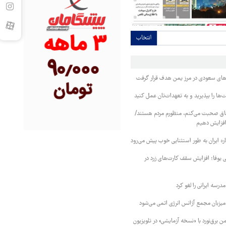
انتخاب
وهای سعودی در مرز یمن هدف قرار گرفت
ا را بپذیرید و به تعهدات‌تان عمل کنید
فاق صحبت می‌کنم، منظورم مردم هستند/
 افزایش دهیم
ره ایران به طور استثنایی خوب پیش می‌رود
ی یوفا؛ افزایش سقف کارت‌های زرد در
رسه ایرانی را لغو کرد
 میزبان مجمع آژانس انرژی اتمی می‌شود
 برق‌نورد با «نسخه آزمایشی» در تلویزیون