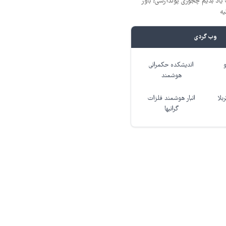
یاد بدیم چجوری پولدارشی! باور
یه
وب گردی
اندیشکده حکمرانی
هوشمند
بلا
انبار هوشمند فلزات
گرانبها