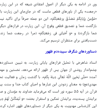
وی در ادامه به یکی دیگر از اصول اعتقادی شیعه که در این زیارت ب
«رجعت» یکی از باورهای قطعی ماست که در جای‌جای این زیارت با عب
«مُؤْمِنٌ بِإِیَابِکُمْ مُصَدِّقٌ بِرَجْعَتِکُمْ». این دو جمله صرفاً برای
بازگشت شما و تصدیق قطعی وقوع آن. این زیارت در فرازهای دیگری نیز با
شما بازگردد) و «وَ أَحْیَانِی فِی رَجْعَتِکُمْ» (مرا در رجعت شما
دست‌یافتنی برای منتظران ترسیم می‌کند.
دستاوردهای شگرف سپیده‌دم ظهور
استاد شاهرخی با تحلیل فرازهای پایانی زیارت، به تبیین دستاورد
چشم‌انداز روشنی از جهان پس از ظهور ارائه می‌دهد. نخستین و مهم
آمده: «حَتَّی یُحْیِیَ اللَّهُ تَعَالَی دِینَهُ بِکُمْ». با گذشت زمان و 
مهدی(عج) به معنای زدودن این غبارها و احیای کتاب خدا و سنت پ
قرآن در آیه ۵۵ سوره نور است که می‌فرماید خداوند به مؤمنا
برایشان پسندیده، برایشان تمکین و استقرار بخشد: «وَ لَیُمَکِّنَنَّ لَهُمْ دِینَهُمُ 
‌این کارشناس مهدویت به یکی دیگر از دستاوردهای ظهور اشاره کرده 