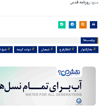
منبع:
روزنامه قدس
برچسب‌ها
بحارالانوار
انتظارفرج
شیعیان
دولت کریمه
شیخ 