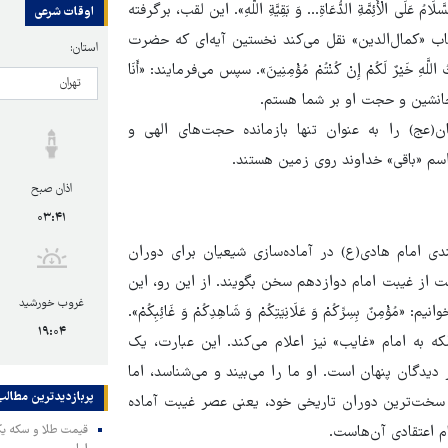
ی الْأَئِمَّةِ الدُّعَاةِ... وَ بَقِیَّةِ اللَّهِ». این لقب، برگرفته
اوقات شرعی
ب «کمال‌الدین» نقل می‌کند نخستین آیه‌ای که حضرت
استان:
۸۶ سوره هود است: «بَقِیَّتُ اللَّهِ خَیْرٌ لَکُمْ إِنْ کُنْتُمْ مُؤْمِنِینَ». سپس می‌فرمایند: «أَنَا
 در زمین و جانشین و حجت او بر شما هستم.
(عج) را به عنوان تنها بازمانده حجت‌های الهی و
اسم «باقی» خداوند روی زمین هستند.
اذان صبح
۰۳:۴۱
دی امام هادی(ع) در آماده‌سازی شیعیان برای دوران
حت از غیبت امام دوازدهم سخن بگویند. از این رو، این
غروب خورشید
 بِسِرِّکُمْ وَ عَلَانِیَتِکُمْ وَ شَاهِدِکُمْ وَ غَائِبِکُمْ».
۱۹:۰۴
لکه به امام «غایب» نیز اعلام می‌کند. این عبارت، یک
دیدگان پنهان است. او ما را می‌بیند و می‌شناسد، اما
پربازدیدترین‌ مطالب
به سخت‌ترین دوران تاریخی خود، یعنی عصر غیبت آماده
م اعتقادی آن‌هاست.