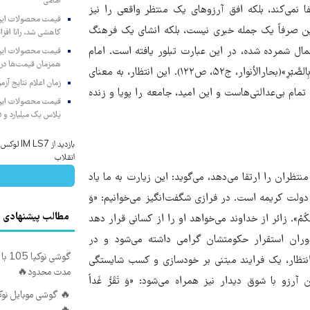
امامی
فا نمی‌کند، بلکه افق آرزوهای یک منتظر واقعی را نیز
ْلَتِکُمْ» این صرفاً یک جمله خبری نیست، بلکه انشای یک فرهنگ
کاهشی شد، رانا افزا
ال شمرده شده، در این عبارت تبلور یافته است. امام
همزمان قیمت‌ها در ب
صادق(ع) می‌فرمایند: «مِنْ دِینِ الْأَئِمَّةِ الْوَرَعُ وَ الْعِفَّةُ... وَ انْتِظَارُ الْفَرَجِ بِالصَّبْرِ»(بحارالأنوار، ج۵۲، ص۱۲۲). این انتظار، به معنای
زمان اعلام نتایج آ
مام بی‌عدالتی‌هاست و این امید، جامعه را پویا و زنده
پلاس یک میلیارد و ۹۰۵ میلیون تومان
بازدید از 
انقلاب
تظران را ارتقا می‌دهد، می‌گوید: این زیارت به ما یاد
ولت کریمه است. در فرازی شگفت‌انگیز می‌خوانیم: «وَ
مطالب پیشنهادی
َنُ فِی أَیَّامِکُمْ». زائر از خداوند می‌خواهد او را از کسانی قرار دهد
وران استقرار حکومتشان گرامی داشته می‌شود و در
نتظار، یک فرایند مبتنی بر خودسازی و کسب شایستگی
مدت محدود🔥
با شوق دیدار نیز همراه می‌شود: «وَ تَقَرُّ غَداً