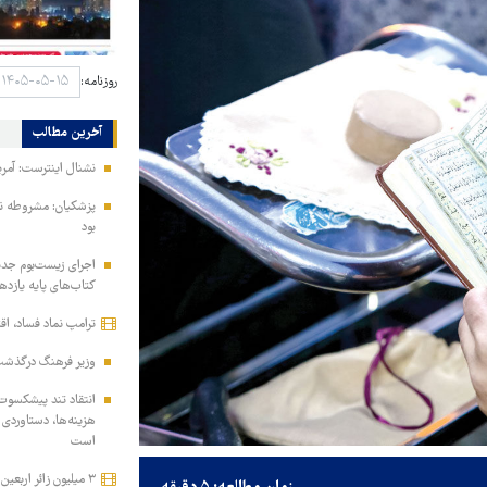
روزنامه:
آخرین مطالب
نشنال اینترست: آمری
پزشکیان: مشروطه نق
بود
اجرای زیست‌بوم جدید 
کتاب‌های پایه یازده
ترامپ نماد فساد، اق
وزیر فرهنگ درگذشت 
انتقاد تند پیشکسوت 
هزینه‌ها، دستاوردی 
است
۳ میلیون زائر اربعین به کشور بازگشتند