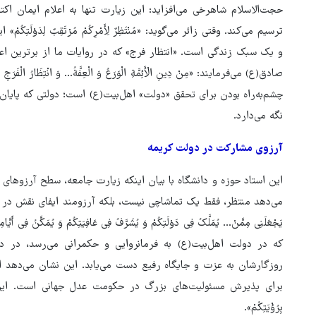
حجت‌الاسلام شاهرخی می‌افزاید: این زیارت تنها به اعلام ایمان اکت
ترسیم می‌کند. وقتی زائر می‌گوید: «مُنْتَظِرٌ لِأَمْرِکُمْ مُرْتَقِبٌ لِدَو
و یک سبک زندگی است. «انتظار فرج» که در روایات ما از برترین اعم
چشم‌به‌راه بودن برای تحقق «دولت» اهل‌بیت(ع) است؛ دولتی که پایان ت
نگه می‌دارد.
‌آرزوی مشارکت در دولت کریمه
این استاد حوزه و دانشگاه با بیان اینکه زیارت جامعه، سطح آرزوهای من
می‌دهد منتظر، فقط یک تماشاچی نیست، بلکه آرزومند ایفای نقش در د
یَجْعَلَنِی مِمَّنْ... یُمَلَّکُ فِی دَوْلَتِکُمْ وَ یُشَرَّفُ فِی عَافِیَتِکُمْ وَ یُمَکّ
که در دولت اهل‌بیت(ع) به فرمانروایی و حکمرانی می‌رسد، در د
روزگارشان به عزت و جایگاه رفیع دست می‌یابد. این نشان می‌دهد ا
برای پذیرش مسئولیت‌های بزرگ در حکومت عدل جهانی است. این آرزو 
بِرُؤْیَتِکُمْ».