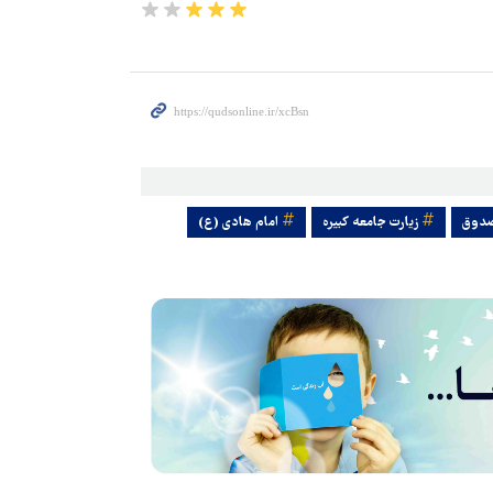
صدوق
زیارت جامعه کبیره
امام هادی (ع)