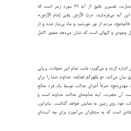
امام است. در زیارت می‌خوانیم: «وَ أَشْرَقَتِ الْأَرْضُ بِنُورِکُمْ». این عبارت، تفسیری دقیق از آیه ۶۹ سوره زمر است که
ن آیه می‌فرمایند: «رَبُّ الْأَرْضِ یَعْنِی إِمَامَ الْأَرْضِ»؛
ئم(عج)، مردم از نور خورشید و ماه بی‌نیاز شده و از
ند (تفسیر الصافی، ج۴، ص۳۳۱). این یک تحول وجودی و کیهانی است که نشان می‌دهد حضور کامل
شاره کرده و می‌گوید: غایت تمام این تحولات، برپایی
ی‌کند: «وَ یُظْهِرَکُمْ لِعَدْلِهِ». خداوند شما را برای
 مهدی(عج) صرفاً اجرای عدالت توسط یک فرد صالح
. آن حضرت، آینه تمام‌نمای عدالت خداوند است و
لت خود روی زمین به نمایش خواهد گذاشت. بنابراین،
قادی است که به منتظران می‌آموزد برای چه آینده‌ای