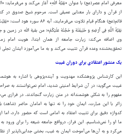
معرفی امام عصر(عج) با عنوان «بَقِیَّةُ اللهِ» آغاز می‌کند و می‌فرماید: «السَّلَامُ عَلَ
از قرآن و دارای بار معنایی عمیقی است. مرحوم شیخ صدوق در کتا
قائم(عج) هنگام قیام تلاوت می‌فرمایند، آیه 
بَقِیَّةُ اللَّهِ فِی أَرْضِهِ وَ خَلِیفَتُهُ وَ حُجَّتُهُ عَلَیْکُمْ»؛ من بقیة الله
وی اضافه می‌کند: زیارت جامعه از همان ابتدا، هویت امام زمان
تحقق‌بخشنده وعده قرآن تثبیت می‌کند و به ما می‌آموزد ایشان تجلی 
یک منشور اعتقادی برای دوران غیبت
‌این کارشناس پژوهشکده مهدویت و آینده‌پژوهی با اشاره به هوشمن
غیبت می‌گوید: در آن شرایط امنیتی شدید، امام نمی‌توانستند به صرا
مفهوم را به شکلی هوشمندانه در متن زیارت گنجاندند. در فرازی می‌خوانیم: «مُؤْمِنٌ
زائر با این عبارت، ایمان خود را نه تنها به امامان حاضر (شاهد) ب
کدواژه دقیق برای تثبیت اعتقاد به امامی است که حضور دارد، اما از 
ما او را نمی‌شناسیم. این فراز، درواقع جامعه شیعه را برای ورود 
می‌کرد و به آن‌ها می‌آموخت ایمان به غیب، بخشی جدایی‌ناپذیر از نظا