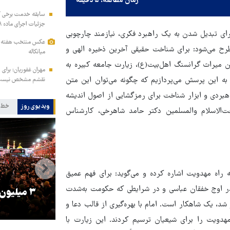
زمان مطالعه: ۵ دقیقه
سابقه خدمت برخی کار
جزئیات اجرای ماده ۲۹ برنامه هفتم
ای تبدیل شدن به یک راهبرد فکری، نیازمند چارچوبی
عکس منتخب هفته | از
رح می‌شود: برای شناخت حقیقی آخرین ذخیره الهی و
میانکاله
ن میراث گرانسنگ اهل‌بیت(ع)، زیارت جامعه کبیره به
مهران غفوریان: برای 
 به این پرسش می‌پردازیم که چگونه می‌توان این متن
نقشم مشخص نیس
راهبردی و ابزار شناخت برای رمزگشایی از اصول اندیشه
ویدیوی روز
خط 
جت‌الاسلام والمسلمین دکتر حامد شاهرخی، کارشناس
ه راه مهدویت اشاره کرده و می‌گوید: برای فهم عمیق
 در اوج خفقان عباسی و در شرایطی که حکومت به‌شدت
را
ترامپ نماد فساد، اقتدارگرایی و
۳ میلیون
، یک شاهکار است. امام با بهره‌گیری از قالب دعا و
جنگ‌طلبی است!
مهدویت را برای شیعیان ترسیم کردند. این زیارت با