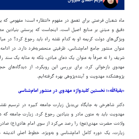
مریم احمدی شیروان
ماه شعبان فرصتی برای تعمق در مفهوم «انتظار» است؛ مفهومی که بر
دقیق و مبتنی بر منابع اصیل است. اینجاست که پرسشی بنیادین مط
ویژگی‌های دولت کریمه او به کدام نقشه راه باید رجوع کرد؟ در میا
عنوان منشور جامع امام‌شناسی، ظرفیتی منحصربه‌فرد دارد. در ادامه
شریف را نه صرفاً به عنوان یک دعای عبادی، بلکه به‌ مثابه یک سند 
مهدوی بازخوانی کرد. برای بررسی این رویکرد، از دیدگاه‌های ح
پژوهشکده مهدویت و آینده‌پژوهی بهره گرفته‌ایم.
«بقیةالله»؛ نخستین کلیدواژه مهدوی در منشور امام‌شناسی
‌دکتر شاهرخی به جایگاه بی‌بدیل زیارت جامعه کبیره در ترسیم نقش
مهدویت باید به متون مادر و بنیادین رجوع کرد. زیارت جامعه که
هماهنگی محور مقاومت، آمریکا 
ولادت حضرت مهدی(عج) را رصد می‌کرد از سوی امام هادی(ع) صادر شد
در منطقه درمانده کرد
زیارت، یک دوره کامل امام‌شناسی و به‌ویژه، خطوط اصلی اندیشه 