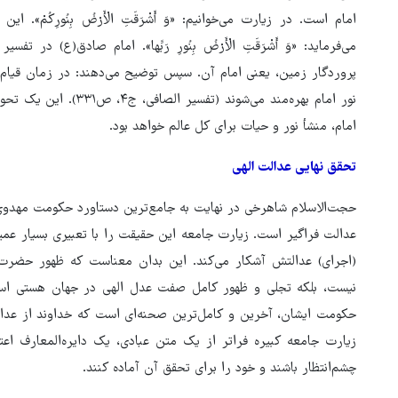
می‌فرماید: «وَ أَشْرَقَتِ الْأَرْضُ بِنُورِ رَبِّها». امام صادق(ع) در تفسیر ای
پروردگار زمین، یعنی امام آن. سپس توضیح می‌دهند: در زمان قیام قا
نور امام بهره‌مند می‌شو
امام، منشأ نور و حیات برای کل عالم خواهد بود.
تحقق نهایی عدالت الهی
حجت‌الاسلام شاهرخی در نهایت به جامع‌ترین دستاورد حکومت مهدوی ا
عدالت فراگیر است. زیارت جامعه این حقیقت را با تعبیری بسیار عمیق بیان م
(اجرای) عدالتش آشکار می‌کند. این بدان معناست که ظهور حضرت
نیست، بلکه تجلی و ظهور کامل صفت عدل الهی در جهان هستی است
حکومت ایشان، آخرین و کامل‌ترین صحنه‌ای است که خداوند از عدا
زیارت جامعه کبیره فراتر از یک متن عبادی، یک دایره‌المعارف اعت
چشم‌انتظار باشند و خود را برای تحقق آن آماده کنند.