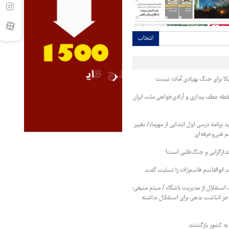
انتخاب
کا برای جنگ پهپادی آماده نیست
طه عطف بیداری و آزادی‌خواهی ملت ایران
برنامه درسی اول ابتدایی از مهرماه/ تغییر
م فنی‌وحرفه‌ای
تدارگرایی و جنگ‌طلبی است!
ابوالقاسم قاسم‌زاده را تسلیت گفت
استقلال از مدیریت باشگاه / میثم منیعی:
جز انباشت بدهی برای استقلال نداشته