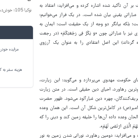
🔥
ر آن تأکید شده اشاره کرده و می‌افزاید: اعتقاد به
نوکیا 105؛ خوش‌دست، مقاوم و رجیسترشده!
اراتی یقینی بیان شده است. در یک فراز می‌خوانیم:
 تأکید نیست؛ بلکه بیانگر دو وجه از یک حقیقت است: ایمان به
 عباراتی چون «وَ یَکُرُّ فِی رَجْعَتِکُمْ» (در رجعت
 زنده گرداند) این اصل اعتقادی را به عنوان یک آرزوی
مزایده خودرو
هزینه سفر به کر
های حکومت مهدوی می‌پردازد و می‌گوید: این زیارت،
‌ترین رهاورد، احیای دین حقیقی است. در متن زیارت
فعالیت تحریف‌کنندگان، چهره دین غبارآلود می‌شود. ظهور حضرت
یامبر(ص) در کامل‌ترین شکل آن است. این همان وعده
ن و صالحان وعده داده آن‌ها را خلیفه زمین کند و دینی را که
الَّذِی ارْتَضی‌ لَهُمْ».
و می‌افزاید: دومین رهاورد، نورانی شدن زمین به نور