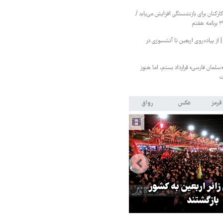
کنان برای بازنشستگی افزایش می‌یابد /
 پیاده‌روی اربعین تا آتشسوزی در
«سلمان فارسی» قرارداد بستم، اما هنوز
ت
قرمز
عکس
رواق
 زائر اربعین به کشور
هماهنگی محور مقاومت، آمریکا ر
بازگشتند
در منطقه درمانده کرد