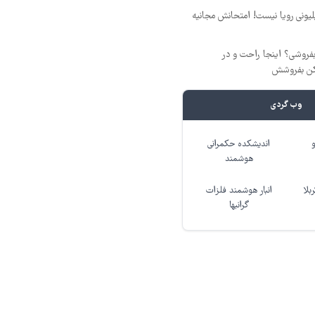
د ماهی 800 میلیونی رویا نیست! امتحانش مجانیه
فروشی؟ اینجا راحت و در
مکن بفروشش
وب گردی
اندیشکده حکمرانی
هوشمند
بلا
انبار هوشمند فلزات
گرانبها