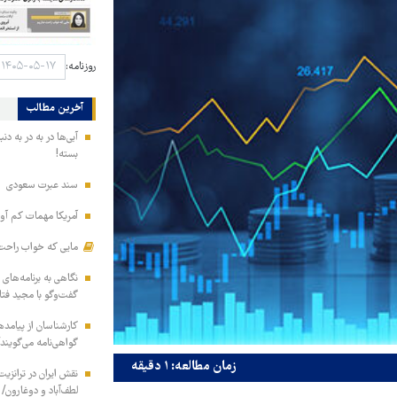
روزنامه:
آخرین مطالب
آبی‌ها در به در به د
بسته!
سند عبرت سعودی
آمریکا مهمات کم آور
مایی که خواب راحت 
نگاهی به برنامه‌های
گفت‌وگو با مجید فت
کارشناسان از پیامده
گواهی‌نامه می‌گویند
زمان مطالعه: ۱ دقیقه
نقش ایران در ترانزی
لطف‌آباد و دوغارون/ 