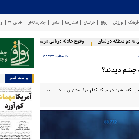
رهنگ
ورزش
رواق
خراسان
استان‌ها
عکس
چندرسانه‌ای
قدس ۲۴
وی
 منطقه در لبنان
وقوع حادثه دریایی در سواحل عمان
سخنگوی نی
کد مطلب:
۱۱۳۲۹۱۲
روزنامه قدس
این نکته اشاره داریم که کدام بازار بیشترین سود را نصیب