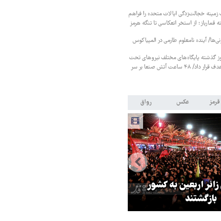
زمینه خجالت‌زدگی ایالات متحده را فراهم
 قمارباز؛ از استخر انعکاسی تا تنگه هرمز
نی‌ها/ آینده نامعلوم طارمی در المپیاکوس
ز گذشته پایگاه‌های مختلف نیروهای تحت
حمایت عربستان را هدف قرار داد/ ۴۸ ساعت آتش صنعا بر سر
قرمز
عکس
رواق
 زائر اربعین به کشور
هماهنگی محور مقاومت، آمریکا ر
بازگشتند
در منطقه درمانده کرد