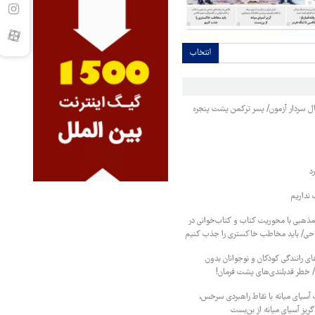
انتخاب
نبال سردار آزمون/ پسر ترکمن پشت پنجره
د
نداریم
 مذهبی با محوریت کتاب و کتاب‌خوانی در
احی/ باید مخاطب خاکستری را جذب کنیم
ای رانندگی کودکان و نوجوانان بدون
/ خطر قدبلندی‌های پشت فرمان!
ت آسیای میانه با نقاط راهبردی سرخس،
گریز آسیای میانه از بن‌بست