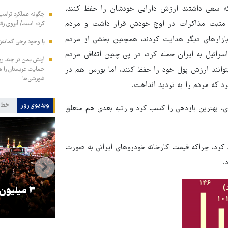
 که سعی داشتند ارزش دارایی خودشان را حفظ کنند،
چگونه عملکرد ترامپ 
د مثبت مذاکرات در اوج خودش قرار داشت و مردم
کرده است/ آبروی رفته
بازارهای دیگر هدایت کردند، همچنین بخشی از مردم
با وجود برخی گمانه‌ز
به سمت خرید ملک بردند، اما ناگهان در ۲۳ خرداد اسرائیل به ایران حمله کرد، در پی چنین اتفاقی مردم
ارتش یمن در چند رو
بتوانند ارزش پول خود را حفظ کنند، اما بورس هم در
شورشی‌ها
رد که مردم را به تردید انداخت.
ویدیوی روز
خط 
ر این یازده ماه قیمت طلای ۱۸ عیار با رشد ۱۴۶ درصدی، بهترین بازدهی را کسب کرد و رتبه بعدی هم متعلق
د کرد، چراکه قیمت کارخانه خودروهای ایرانی به صورت
را
ترامپ نماد فساد، اقتدارگرایی و
۳ میلیون
جنگ‌طلبی است!