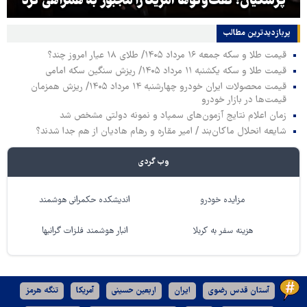
پزشکیان: گفت‌وگوها آمریکا را مجبور به همراهی کرد
پربازدیدترین‌ مطالب
قیمت طلا و سکه جمعه ۱۶ مرداد ۱۴۰۵/ طلای ۱۸ عیار امروز چند؟
قیمت طلا و سکه یکشنبه ۱۱ مرداد ۱۴۰۵/ ریزش سنگین سکه امامی
قیمت محصولات ایران خودرو چهارشنبه ۱۴ مرداد ۱۴۰۵/ ریزش همزمان
قیمت‌ها در بازار خودرو
زمان اعلام نتایج آزمون‌های سمپاد و نمونه دولتی مشخص شد
شایعه انحلال ماکان‌بند / امیر مقاره و رهام هادیان از هم جدا شدند؟
وب گردی
مزایده خودرو
اندیشکده حکمرانی هوشمند
هزینه سفر به کربلا
انبار هوشمند فلزات گرانبها
آستان قدس رضوی
ایران
اربعین حسینی
آمریکا
تنگه هرمز